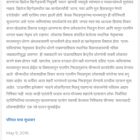
करणाऱ्या व्हिलेज ब्रिगेड्सची नियुक्ती ‘वरून’ व्हायची ज्यामुळे त्यांच्यात व गावकऱ्यांमध्ये सुसंवाद
नव्हता. व्हिलेज ब्रिगेडमधील पक्ष-कार्यकर्त्यांची ‘धान्य, पसा आणि मूल हिसकावून नेणारे
दरोडेखोर’ अशी प्रतिमा तयार झाली होती. केवळ निवडणुकांच्या माध्यमातून ही परिस्थिती
सुधारणार असे ग्राम-समित्यांच्या समर्थकांचे मत होते. जनता स्वत:च्या आíथक हितांचा विचार
करत खेडय़ांचा विकास घडवून आणणाऱ्या योग्य उमेदवारांना निवडून देणार आणि यातून ग्रामीण
भागात सक्षम नेतृत्व उभे राहणार. लोकांचा विश्वास संपादित केलेल्या स्थानिक नेतृत्वाच्या
माध्यमातून धोरण अंमलबजावणी प्रभावीपणे होऊ शकते हा पक्षनेतृत्वाचा विश्वास होता. ग्राम-
समित्यांच्या नेतृत्वावर केंद्रीय धोरणे राबवण्याशिवाय स्थानिक विकासकामांची नतिक
जबाबदारीसुद्धा असणार. ही जबाबदारी पार पाडल्याशिवाय केंद्रीय धोरणांची सक्ती लोकांवर
करणे शक्य होणार नाही. म्हणजेच, एकाच दगडात दोन पक्षी मारण्याचे उद्दिष्ट ग्राम-समित्यांच्या
माध्यमातून साध्य होईल या विश्वासातून ग्रामीण निवडणुकांना चीनमध्ये कायदेशीर कवच देण्यात
आले. चीनमधील लोकशाहीचा विचार करता ग्रामीण निवडणुका लोकशाही परंपरेचा पाया बनू
पाहत आहेत. या धर्तीवर आता शहरी भागांमध्ये प्रत्यक्ष निवडणुका घेण्याचे ठरावीक प्रयत्न सुरू
आहेत. ‘टाऊनशिप इलेक्शन’ नावाने लोकप्रियता मिळवू पाहणाऱ्या संकल्पनेचे भवितव्य अद्याप
निश्चित नाही. मात्र काही प्रांतांनी धाडस करत मोजक्या शहरांचे प्रशासन लोक-निर्वाचित
प्रतिनिधींच्या माध्यमातून चालवण्याचा प्रयोग यशस्वी केल्यास निश्चितच चीनच्या ‘समाजवादी
लोकशाहीतील’ एक नवे दालन सुरूहोईल.
परिमल माया सुधाकर
May 9, 2016