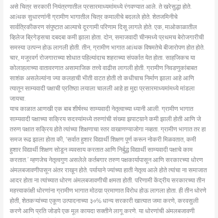
असे चित्र सरकारी नियंत्रणातील प्रसारमाध्यमांमध्ये रंगवण्यात आले. ते खरेसुद्धा होते.
आíथक सुधारणांनी ग्रामीण भागातील चित्र कमालीचे बदलले होते. शेतजमिनीचे
सार्वत्रिकीकरण संपुष्टात आल्याचे दूरगामी परिणाम दिसू लागले होते. एक, माओकाळातील
व्हिलेज ब्रिगेड्सचा दबदबा कमी झाला होता. दोन, समाजवादी चीनमध्ये प्रथमच बेरोजगारीची
समस्या उत्पन्न होऊ लागली होती. तीन, ग्रामीण भागात आíथक विषमतेचे बीजारोपण होत होते.
चार, मजूरवर्ग रोजगाराच्या शोधात पहिल्यांदाच शहराच्या संपर्कात येत होता. साहजिकच या
कोलाहलाच्या वातावरणात असामाजिक तत्त्वे वाढीस लागली होती. ग्रामीण निवडणुकांबाबत
साशंक असलेल्यांना ज्या कलहाची भीती वाटत होती तो कधीचाच निर्माण झाला आहे आणि
त्यातून साम्यवादी पक्षाची प्रतिष्ठा लयाला चालली आहे हा मुद्दा प्रसारमाध्यमांमध्ये मांडला
जायचा.
याच काळात आणखी एक बाब शीर्षस्थ साम्यवादी नेतृत्वाच्या ध्यानी आली. ग्रामीण भागात
साम्यवादी पक्षाच्या सक्रिय सदस्यांमध्ये तरुणांची संख्या झपाटय़ाने कमी झाली होती आणि जे
तरुण पक्षात सक्रिय होते त्यांच्या शिक्षणाचा स्तर वाखाणण्याजोगा नव्हता. ग्रामीण भागात तर हा
समज रूढ झाला होता की, ‘सर्वात हुशार विद्यार्थी शिक्षण पूर्ण करून नोकरी मिळवतात, कमी
हुशार विद्यार्थी शिक्षण सोडून व्यवसाय करतात आणि निर्बुद्ध विद्यार्थी साम्यवादी पक्षाचे काम
करतात.’ म्हणजेच नेतृत्वगुण असलेले कर्तबगार तरुण पक्षकार्यापासून आणि सरकारच्या धोरण
अंमलबजावणीपासून अंतर राखून होते. पर्यायाने ज्यांच्या हाती नेतृत्व आले होते त्यांचा ना समाजात
आदर होता ना त्यांच्यात धोरण अंमलबजावणीची क्षमता होती. परिणामी केंद्रीय सरकारच्या तीन
महत्त्वाकांक्षी धोरणांना ग्रामीण भागात मोठय़ा प्रमाणात विरोध होऊ लागला होता. ही तीन धोरणे
होती, शेतकऱ्यांच्या एकूण उत्पादनाच्या ३०% धान्य सरकारी खात्यात जमा करणे, करवसुली
करणे आणि प्रति जोडपे एक मूल कायदा सक्तीने लागू करणे. या धोरणांची अंमलबजावणी