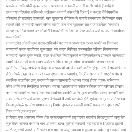
असलेल्या समित्यांची दखल प्रभाग प्रशासनाला घ्यावी लागली आणि त्यांनी ही माहिती
प्रांताच्या वरिष्ठांना सांगितली. प्रांताच्या नेत्यांनी कोणतीही दिरंगाई न करता बीजिंगमधील
वरिष्ठांना ही घडामोड कळवली. याच सुमारास बीजिंगमध्ये नव्याने राज्यघटना लिहिण्याचे काम
चालले होते. साम्यवादी पक्षाचे वरिष्ठ नेते पेंग चेन यांनी पुढाकार घेत राज्यघटनेतच ‘ग्रामीण
भागात स्थानिक पातळीवर लोकांनी निवडलेली समिती’ कार्यरत असेल असे प्रावधान समाविष्ट
करून घेतले.
राज्यघटनेत लोकनियुक्त ग्राम-समित्यांचे प्रावधान आल्यानंतर खऱ्या अर्थाने या विषयावर
साम्यवादी पक्षात वादविवाद सुरू झाले. नवे धोरण निश्चित करण्यातील पहिल्या निकषाबाबत
साम्यवादी पक्षात दुमत नव्हते. मात्र स्थानिक निवडणुकांचे सार्वत्रिकीकरण झाल्यास साम्यवादी
पक्षाचे खेडय़ांमध्ये काय स्थान असेल हा विवादाचा मुद्दा होता. खेडय़ांतील जनता स्वत:चे
प्रतिनिधी निवडू लागल्यास केंद्रीय सरकारची धोरणे राबवणे कठीण होईल असे विरोधकांचे मत
होते. तोपर्यंत, म्हणजे सन १९८०च्या दशकाच्या मध्यापर्यंत, केंद्रीय सरकारची राष्ट्रीय धोरणे
स्थानिक पातळीवर लागू करण्याचे साधन साम्यवादी पक्षाच्या शाखा होत्या. ग्राम-समित्यांना
कोण आणि कसे नियंत्रित करणार? त्याचा पक्षधोरणांच्या स्वीकारार्हतेवर काय परिणाम होणार?
ग्राम-समित्यांचे साम्यवादी पक्षाच्या स्थानिक शाखेशी आणि प्रशासनातील वरच्या स्तराशी कसे
संबंध असणार? असे अनेक प्रश्न विरोधकांनी उपस्थित केले होते. एकंदरीत ग्राम-समित्यांच्या
निवडणुकांमुळे ग्रामीण भागात कलह निर्माण होऊन साम्यवादी पक्षाची पकड सल होईल असे
विरोधकांचे ठाम मत होते.
हा विवाद सुरू असताना चीनमधील प्रसारमाध्यमांनी हळुवारपणे ग्रामीण निवडणुकांची बाजू घेणे
सुरू केले. चीनचा ग्रामीण भाग अपहरण, हत्या, मुलींची तस्करी, गटागटांतील िहसक झडपी
आणि जुगारांचे अड्डे यांनी जर्जर होत चालला असून कायदा व सुव्यवस्था कोलमडून पडली आहे