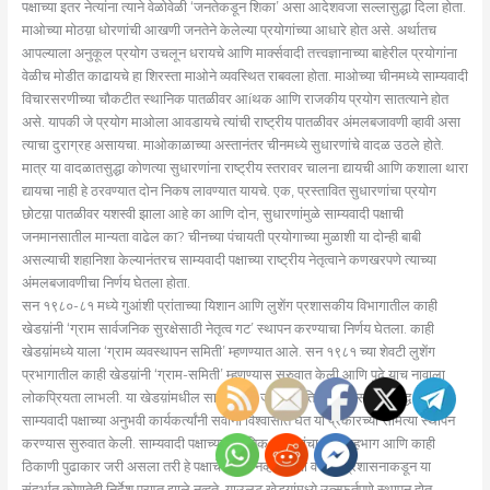
पक्षाच्या इतर नेत्यांना त्याने वेळोवेळी ‘जनतेकडून शिका’ असा आदेशवजा सल्लासुद्धा दिला होता.
माओच्या मोठय़ा धोरणांची आखणी जनतेने केलेल्या प्रयोगांच्या आधारे होत असे. अर्थातच
आपल्याला अनुकूल प्रयोग उचलून धरायचे आणि मार्क्‍सवादी तत्त्वज्ञानाच्या बाहेरील प्रयोगांना
वेळीच मोडीत काढायचे हा शिरस्ता माओने व्यवस्थित राबवला होता. माओच्या चीनमध्ये साम्यवादी
विचारसरणीच्या चौकटीत स्थानिक पातळीवर आíथक आणि राजकीय प्रयोग सातत्याने होत
असे. यापकी जे प्रयोग माओला आवडायचे त्यांची राष्ट्रीय पातळीवर अंमलबजावणी व्हावी असा
त्याचा दुराग्रह असायचा. माओकाळाच्या अस्तानंतर चीनमध्ये सुधारणांचे वादळ उठले होते.
मात्र या वादळातसुद्धा कोणत्या सुधारणांना राष्ट्रीय स्तरावर चालना द्यायची आणि कशाला थारा
द्यायचा नाही हे ठरवण्यात दोन निकष लावण्यात यायचे. एक, प्रस्तावित सुधारणांचा प्रयोग
छोटय़ा पातळीवर यशस्वी झाला आहे का आणि दोन, सुधारणांमुळे साम्यवादी पक्षाची
जनमानसातील मान्यता वाढेल का? चीनच्या पंचायती प्रयोगाच्या मुळाशी या दोन्ही बाबी
असल्याची शहानिशा केल्यानंतरच साम्यवादी पक्षाच्या राष्ट्रीय नेतृत्वाने कणखरपणे त्याच्या
अंमलबजावणीचा निर्णय घेतला होता.
सन १९८०-८१ मध्ये गुआंशी प्रांताच्या यिशान आणि लुशेंग प्रशासकीय विभागातील काही
खेडय़ांनी ‘ग्राम सार्वजनिक सुरक्षेसाठी नेतृत्व गट’ स्थापन करण्याचा निर्णय घेतला. काही
खेडय़ांमध्ये याला ‘ग्राम व्यवस्थापन समिती’ म्हणण्यात आले. सन १९८१ च्या शेवटी लुशेंग
प्रभागातील काही खेडय़ांनी ‘ग्राम-समिती’ म्हणण्यास सुरुवात केली आणि पुढे याच नावाला
लोकप्रियता लाभली. या खेडय़ांमधील सामुदायिक जीवनाप्रति निष्ठा असलेल्या वृद्ध आणि
साम्यवादी पक्षाच्या अनुभवी कार्यकर्त्यांनी सर्वाना विश्वासात घेत या प्रकारच्या समित्या स्थापन
करण्यास सुरुवात केली. साम्यवादी पक्षाच्या स्थानिक सदस्यांचा यात सहभाग आणि काही
ठिकाणी पुढाकार जरी असला तरी हे पक्षाचे धोरण नव्हते किंवा वरच्या प्रशासनाकडून या
संदर्भात कोणतेही निर्देश प्राप्त झाले नव्हते. याउलट खेडय़ांमध्ये उत्स्फूर्तपणे स्थापन होत