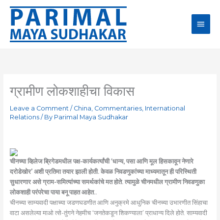
Skip
Main
to
content
Men
ग्रामीण लोकशाहीचा विकास
Leave a Comment
/
China
,
Commentaries
,
International
Relations
/ By
Parimal Maya Sudhakar
चीनच्या व्हिलेज ब्रिगेडमधील पक्ष-कार्यकर्त्यांची ‘धान्य, पसा आणि मूल हिसकावून नेणारे
दरोडेखोर’ अशी प्रतिमा तयार झाली होती. केवळ निवडणुकांच्या माध्यमातून ही परिस्थिती
सुधारणार असे ग्राम-समित्यांच्या समर्थकांचे मत होते. त्यामुळे चीनमधील ग्रामीण निवडणुका
लोकशाही परंपरेचा पाया बनू पाहत आहेत..
चीनच्या साम्यवादी पक्षाच्या जडणघडणीत आणि अनुक्रमे आधुनिक चीनच्या उभारणीत सिंहाचा
वाटा असलेल्या माओ त्से-तुंगने नेहमीच ‘जनतेकडून शिकण्याला’ प्राधान्य दिले होते. साम्यवादी