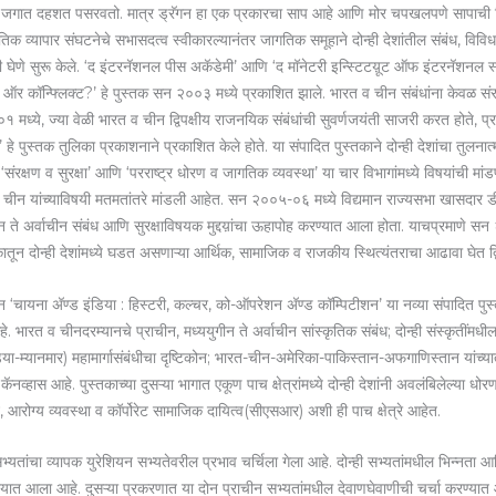
ंनी जगात दहशत पसरवतो. मात्र ड्रॅगन हा एक प्रकारचा साप आहे आणि मोर चपखलपणे सापाची श
क व्यापार संघटनेचे सभासदत्व स्वीकारल्यानंतर जागतिक समूहाने दोन्ही देशांतील संबंध, विविध 
रुची घेणे सुरू केले. ‘द इंटरनॅशनल पीस अकॅडेमी’ आणि ‘द मॉनेटरी इन्स्टिटय़ूट ऑफ इंटरनॅशनल स्टडी
ऑर कॉन्फ्लिक्ट?’ हे पुस्तक सन २००३ मध्ये प्रकाशित झाले. भारत व चीन संबंधांना केवळ संरक्ष
्ये, ज्या वेळी भारत व चीन द्विपक्षीय राजनयिक संबंधांची सुवर्णजयंती साजरी करत होते, प्रा.
हे पुस्तक तुलिका प्रकाशनाने प्रकाशित केले होते. या संपादित पुस्तकाने दोन्ही देशांचा तुलन
‘संरक्षण व सुरक्षा’ आणि ‘परराष्ट्र धोरण व जागतिक व्यवस्था’ या चार विभागांमध्ये विषयांची 
रत व चीन यांच्याविषयी मतमतांतरे मांडली आहेत. सन २००५-०६ मध्ये विद्यमान राज्यसभा खासदार ड
न ते अर्वाचीन संबंध आणि सुरक्षाविषयक मुद्दय़ांचा ऊहापोह करण्यात आला होता. याचप्रमाणे सन २
ातून दोन्ही देशांमध्ये घडत असणाऱ्या आर्थिक, सामाजिक व राजकीय स्थित्यंतराचा आढावा घेत द्व
णून ‘चायना अ‍ॅण्ड इंडिया : हिस्टरी, कल्चर, को-ऑपरेशन अ‍ॅण्ड कॉम्पिटीशन’ या नव्या संपादि
आहे. भारत व चीनदरम्यानचे प्राचीन, मध्ययुगीन ते अर्वाचीन सांस्कृतिक संबंध; दोन्ही संस्कृतींमध
या-म्यानमार) महामार्गासंबंधीचा दृष्टिकोन; भारत-चीन-अमेरिका-पाकिस्तान-अफगाणिस्तान यांच्य
कॅनव्हास आहे. पुस्तकाच्या दुसऱ्या भागात एकूण पाच क्षेत्रांमध्ये दोन्ही देशांनी अवलंबिलेल्या धो
रोग्य व्यवस्था व कॉर्पोरेट सामाजिक दायित्व(सीएसआर) अशी ही पाच क्षेत्रे आहेत.
्यतांचा व्यापक युरेशियन सभ्यतेवरील प्रभाव चर्चिला गेला आहे. दोन्ही सभ्यतांमधील भिन्नता आणि त्
ण्यात आला आहे. दुसऱ्या प्रकरणात या दोन प्राचीन सभ्यतांमधील देवाणघेवाणीची चर्चा करण्यात