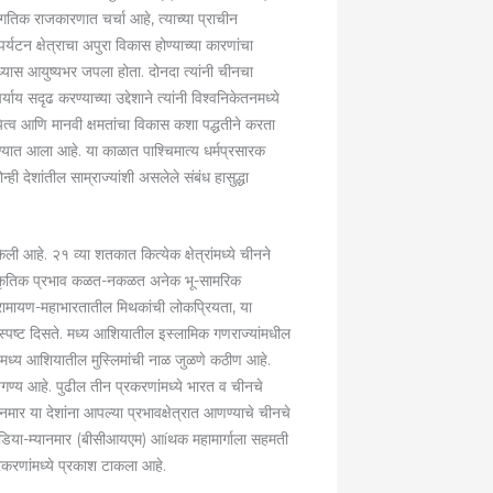
गतिक राजकारणात चर्चा आहे, त्याच्या प्राचीन
टन क्षेत्राचा अपुरा विकास होण्याच्या कारणांचा
ध्यास आयुष्यभर जपला होता. दोनदा त्यांनी चीनचा
्याय सदृढ करण्याच्या उद्देशाने त्यांनी विश्वनिकेतनमध्ये
यित्व आणि मानवी क्षमतांचा विकास कशा पद्धतीने करता
घेण्यात आला आहे. या काळात पाश्चिमात्य धर्मप्रसारक
्ही देशांतील साम्राज्यांशी असलेले संबंध हासुद्धा
ली आहे. २१ व्या शतकात कित्येक क्षेत्रांमध्ये चीनने
ांस्कृतिक प्रभाव कळत-नकळत अनेक भू-सामरिक
. रामायण-महाभारतातील मिथकांची लोकप्रियता, या
प स्पष्ट दिसते. मध्य आशियातील इस्लामिक गणराज्यांमधील
ि मध्य आशियातील मुस्लिमांची नाळ जुळणे कठीण आहे.
गण्य आहे. पुढील तीन प्रकरणांमध्ये भारत व चीनचे
नमार या देशांना आपल्या प्रभावक्षेत्रात आणण्याचे चीनचे
-इंडिया-म्यानमार (बीसीआयएम) आíथक महामार्गाला सहमती
्रकरणांमध्ये प्रकाश टाकला आहे.