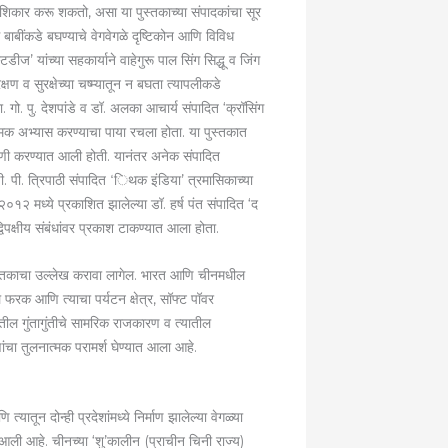
िकार करू शकतो, असा या पुस्तकाच्या संपादकांचा सूर
बाबींकडे बघण्याचे वेगवेगळे दृष्टिकोन आणि विविध
ज’ यांच्या सहकार्याने वाहेगुरू पाल सिंग सिद्धू व जिंग
ण व सुरक्षेच्या चष्म्यातून न बघता त्यापलीकडे
 गो. पु. देशपांडे व डॉ. अलका आचार्य संपादित ‘क्रॉसिंग
ात्मक अभ्यास करण्याचा पाया रचला होता. या पुस्तकात
मांडणी करण्यात आली होती. यानंतर अनेक संपादित
ी. पी. त्रिपाठी संपादित ‘िथक इंडिया’ त्रमासिकाच्या
०१२ मध्ये प्रकाशित झालेल्या डॉ. हर्ष पंत संपादित ‘द
िपक्षीय संबंधांवर प्रकाश टाकण्यात आला होता.
त पुस्तकाचा उल्लेख करावा लागेल. भारत आणि चीनमधील
ील फरक आणि त्याचा पर्यटन क्षेत्र, सॉफ्ट पॉवर
ातील गुंतागुंतीचे सामरिक राजकारण व त्यातील
रणांचा तुलनात्मक परामर्श घेण्यात आला आहे.
यातून दोन्ही प्रदेशांमध्ये निर्माण झालेल्या वेगळ्या
 आली आहे. चीनच्या ‘शु’कालीन (प्राचीन चिनी राज्य)