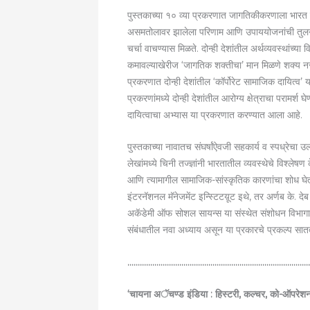
पुस्तकाच्या १० व्या प्रकरणात जागतिकीकरणाला भारत व 
असमतोलावर झालेला परिणाम आणि उपाययोजनांची तुलनात्
चर्चा वाचण्यास मिळते. दोन्ही देशांतील अर्थव्यवस्थांच्य
कमावल्याखेरीज ‘जागतिक शक्तीचा’ मान मिळणे शक्य नसल्य
प्रकरणात दोन्ही देशांतील ‘कॉर्पोरेट सामाजिक दायित्व’ य
प्रकरणांमध्ये दोन्ही देशांतील आरोग्य क्षेत्राचा परामर
दायित्वाचा अभ्यास या प्रकरणात करण्यात आला आहे.
पुस्तकाच्या नावातच संघर्षांऐवजी सहकार्य व स्पध्रेचा
लेखांमध्ये चिनी तज्ज्ञांनी भारतातील व्यवस्थेचे विश्लेष
आणि त्यामागील सामाजिक-सांस्कृतिक कारणांचा शोध घेत 
इंटरनॅशनल मॅनेजमेंट इन्स्टिटय़ूट इथे, तर अर्णब के. देब
अकॅडेमी ऑफ सोशल सायन्स या संस्थेत संशोधन विभागाच्
संबंधातील नवा अध्याय असून या प्रकारचे प्रकल्प सात
……………………………………………………………………………
‘चायना अॅचण्ड इंडिया : हिस्टरी, कल्चर, को-ऑपरेश