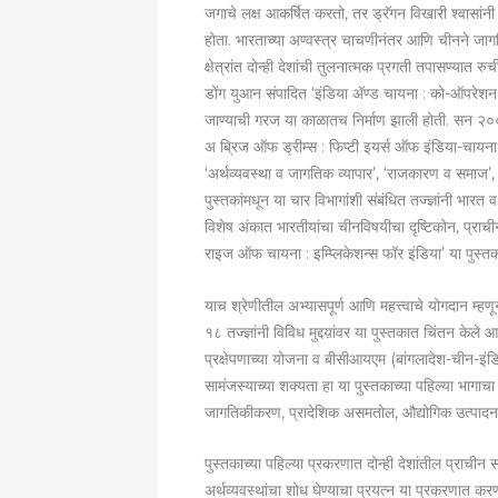
जगाचे लक्ष आकर्षित करतो, तर ड्रॅगन विखारी श्वासा
होता. भारताच्या अण्वस्त्र चाचणीनंतर आणि चीनने जागति
क्षेत्रांत दोन्ही देशांची तुलनात्मक प्रगती तपासण्यात 
डोंग युआन संपादित ‘इंडिया अ‍ॅण्ड चायना : को-ऑपरेशन 
जाण्याची गरज या काळातच निर्माण झाली होती. सन २००१ मध
अ ब्रिज ऑफ ड्रीम्स : फिप्टी इयर्स ऑफ इंडिया-चायना’ 
‘अर्थव्यवस्था व जागतिक व्यापार’, ‘राजकारण व समाज’, 
पुस्तकांमधून या चार विभागांशी संबंधित तज्ज्ञांनी भा
विशेष अंकात भारतीयांचा चीनविषयीचा दृष्टिकोन, प्राची
राइज ऑफ चायना : इम्प्लिकेशन्स फॉर इंडिया’ या पुस्तक
याच श्रेणीतील अभ्यासपूर्ण आणि महत्त्वाचे योगदान म्ह
१८ तज्ज्ञांनी विविध मुद्दय़ांवर या पुस्तकात चिंतन केले 
प्रक्षेपणाच्या योजना व बीसीआयएम (बांगलादेश-चीन-इंडि
सामंजस्याच्या शक्यता हा या पुस्तकाच्या पहिल्या भागाचा 
जागतिकीकरण, प्रादेशिक असमतोल, औद्योगिक उत्पादन, आ
पुस्तकाच्या पहिल्या प्रकरणात दोन्ही देशांतील प्राचीन सभ
अर्थव्यवस्थांचा शोध घेण्याचा प्रयत्न या प्रकरणात कर