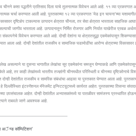
चीनने कशा पद्धतीने प्रतिसाद दिला याचे तुलनात्मक विवेचन आले आहे. ११ व्या प्रकरणात आर्थ
मक चर्चा करण्यात आली आहे. पुस्तकाच्या १२ व्या प्रकरणात ‘मेड इन चायना’च्या यशामागी
ा विकासावर दृष्टिक्षेप टाकल्यास उत्पादन क्षेत्रात चीनला, तर सेवा क्षेत्रात भारताला साहजिक आघाड
ाची जाणीव भारताला आहे. उत्पादनातून निर्मित रोजगार आणि निर्यात याखेरीज प्रबळ अर्थव्यवस्
ा संकल्पनेचे विवेचन करण्यात आले आहे. दोन्ही देशांना या क्षेत्रातसुद्धा एकमेकांपासून शिकण्या
्श घेण्यात आला आहे. दोन्ही देशांतील राजकीय व सामाजिक घडामोडींचा आरोग्य क्षेत्राच्या विकासावर
 उल्लेख असल्याने या दुसऱ्या भागातील लेखांचा सूर एकमेकांना समजून घेण्याकडे आणि एकमेकांपास
ण केले आहे, तर काही लेखांमध्ये भारतीय तज्ज्ञांनी चीनमधील परिस्थिती व चीनच्या दृष्टिकोनाचे विश
दोन्ही देशांतील राजकीय व सामरिक संबंधांचा आढावा या पुस्तकात घेण्यात आला आहे. पुस्तकाच
 हे दिल्लीस्थित इंटरनॅशनल मॅनेजमेंट इन्स्टिटय़ूटमध्ये कार्यरत आहेत. पुस्तकाच्या तिसऱ्या संप
या उपसंचालक आहेत. दोन्ही देशांतील अभ्यासकांमध्ये या पातळीवर सामंजस्य प्रस्थापित होऊन
त्याने राबवले जाणे आवश्यक आहे.
…………………………………………………………………
न अॅ ण्ड कॉम्पिटिशन’