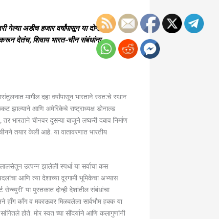
गेल्या अडीच हजार वर्षांपासून या दोन्ही
 करून देतंच, शिवाय भारत-चीन संबंधांना
ंतुलनात मागील दहा वर्षांपासून भारताने स्वत:चे स्थान
कट झाल्याने आणि अमेरिकेचे राष्ट्राध्यक्ष डोनाल्ड
, तर भारताने चीनवर दुसऱ्या बाजूने लष्करी दबाव निर्माण
ी चीनने तयार केली आहे. या वातावरणात भारतीय
लालसेतून उत्पन्न झालेली स्पर्धा या सर्वाचा कस
दलांचा आणि त्या देशाच्या दूरगामी भूमिकेचा अभ्यास
्च्युरी’ या पुस्तकात दोन्ही देशांतील संबंधांचा
ीनने हाँग काँग व मकाऊवर मिळवलेला सार्वभौम हक्क या
सांगितले होते. मोर स्वत:च्या सौंदर्याने आणि कलागुणांनी