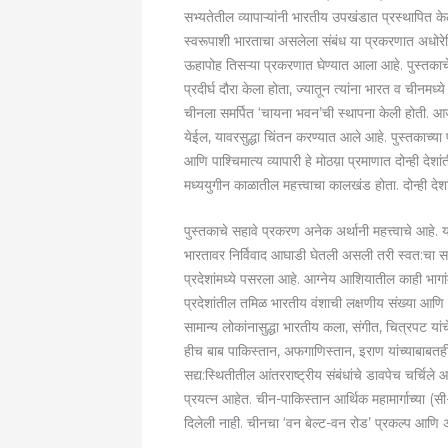
सभ्यतेतील व्यापाऱ्यांनी भारतीय उपखंडात प्रस्थापित क
स्वरूपाशी भारताचा असलेला संबंध या प्रकरणात अधोरेखि
ऊहापोह तिसऱ्या प्रकरणात घेण्यात आला आहे. पुस्तकाचे 
प्रदीर्घ दौरा केला होता, ज्यातून त्यांना भारत व चीनमध्ये
चीनला समर्पित ‘चायना भवन’ची स्थापना केली होती. आजच्
येईल, यावरसुद्धा चिंतन करण्यात आले आहे. पुस्तकाच्या 
आणि पाश्चिमात्य व्यापारी हे मोठय़ा प्रमाणात दोन्ही देशां
मध्ययुगीन काळातील महत्त्वाचा कालखंड होता. दोन्ही द
पुस्तकाचे सहावे प्रकरण अनेक अर्थानी महत्त्वाचे आहे. 
भारतावर निर्विवाद आघाडी घेतली असली तरी स्वत:चा 
प्रदेशांमध्ये पसरला आहे. आग्नेय आशियातील काही भागा
प्रदेशांतील तमिळ भारतीय वंशाची लक्षणीय संख्या आणि ब
सामान्य लोकांनासुद्धा भारतीय कला, संगीत, चित्रपट 
हीच बाब पाकिस्तान, अफगाणिस्तान, इराण यांच्याबाबतह
सद्य:स्थितीतील आंतरराष्ट्रीय संबंधांचे डावपेच चर्चिल
प्रयत्न आहेत. चीन-पाकिस्तान आर्थिक महामार्गाच्या 
दिलेली नाही. चीनचा ‘वन बेल्ट-वन रोड’ प्रकल्प आणि अम