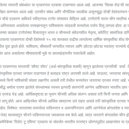
ेलेल्या व्यापारी संबंधांवर या प्रकरणात प्रकाश टाकण्यात आला आहे. आजच्या ‘सिल्क रोड’ची जा
त करण्यात आला आहे. प्राचीन संबंध आणि भौगोलिक जवळीक असूनसुद्धा दोन्ही देशांदरम्यान पर्य
चौथे प्रकरण कविवर्य रवींद्रनाथ टागोर यांच्यावर केंद्रित आहे. टागोरांनी भारत-चीन मत्रीचा 
 अस्तित्वात असलेल्या तत्त्वज्ञानातून पाश्चिमात्य भांडवली सभ्यतेला पर्याय दिसू लागला होता. हा पर
या काळात टागोरांच्या विचारातून भारत व चीनमध्ये संवेदनशील नेतृत्व, कॉर्पोरेट सामाजिक दा
पाचव्या प्रकरणात दोन्ही देशांमध्ये १५ व्या शतकात वाढीस लागलेल्या धार्मिक संस्कृतींचा शोध 
तील दुवा झाले होते. याशिवाय, सीमावर्ती भागातील व्यापार आणि छोटय़ा-छोटय़ा स्वतंत्र राज्यांचे दोन
ेशांत आज असलेल्या सीमावादाची मुळे या कालखंडापर्यंत पसरलेली आहेत.
या प्रकरणात भारताची ‘सॉफ्ट पॉवर’ (अर्थ-सांस्कृतिक शक्ती) म्हणून झालेल्या प्रगतीची चर्चा के
सांस्कृतिक प्रभाव जगावर पाडण्यात हे बलाढय़ राष्ट्र अपयशी ठरले आहे. याउलट, भारताचा स
ंमध्ये चिनी भाषिकांची संख्या लक्षणीय असली तरी तेथील सभ्यतेवर भारताचा प्रभाव स्पष्ट आहे
ौद्ध धर्माला प्राप्त झालेले संस्थात्मक स्वरूप इत्यादी कारणांनी आग्नेय आशियावर भारतीय छा
यांचे प्रचंड वेड आहे. आर्थिकदृष्टय़ा हा भूभाग चीनशी अधिक संलग्न असला तरी चिनी जनता आण
ी लागू होते. आज आफ्रिकेत चीनचे आर्थिक साम्राज्य उभे राहत असले तरी सांस्कृतिक प्रभाव न
े आहेत. विशेषत: भारताच्या वायव्येला पाकिस्तान व अफगाणिस्तान आणि आग्नेयेला बांगलादेश व म्या
(सी-पेक) माध्यमातून चीनने पाकिस्तानला जवळपास वश केले आहे. मात्र भारताने बांगलादेश-चीन
ेरिकेचा ‘पिवोट टू एशिया’ प्रकल्प या संदर्भात भारतीय परराष्ट्र धोरणापुढील आव्हानांवर या प