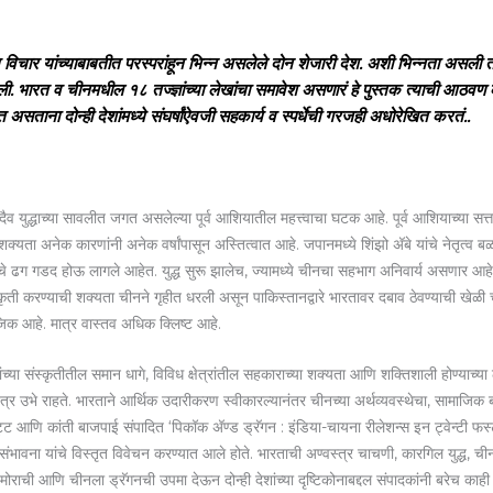
िचार यांच्याबाबतीत परस्परांहून भिन्न असलेले दोन शेजारी देश. अशी भिन्नता असली तरी 
ाहिली. भारत व चीनमधील १८ तज्ज्ञांच्या लेखांचा समावेश असणारं हे पुस्तक त्याची आठवण
सताना दोन्ही देशांमध्ये संघर्षांऐवजी सहकार्य व स्पर्धेची गरजही अधोरेखित करतं..
 युद्धाच्या सावलीत जगत असलेल्या पूर्व आशियातील महत्त्वाचा घटक आहे. पूर्व आशियाच्या सत्तास
्यता अनेक कारणांनी अनेक वर्षांपासून अस्तित्वात आहे. जपानमध्ये शिंझो अ‍ॅबे यांचे नेतृत्व बळ
युद्धाचे ढग गडद होऊ लागले आहेत. युद्ध सुरू झालेच, ज्यामध्ये चीनचा सहभाग अनिवार्य असणार आहे
कृती करण्याची शक्यता चीनने गृहीत धरली असून पाकिस्तानद्वारे भारतावर दबाव ठेवण्याची खेळ
िक आहे. मात्र वास्तव अधिक क्लिष्ट आहे.
ंच्या संस्कृतीतील समान धागे, विविध क्षेत्रांतील सहकाराच्या शक्यता आणि शक्तिशाली होण्याच्या 
त्र उभे राहते. भारताने आर्थिक उदारीकरण स्वीकारल्यानंतर चीनच्या अर्थव्यवस्थेचा, सामाजिक ब
णि कांती बाजपाई संपादित ‘पिकॉक अ‍ॅण्ड ड्रॅगन : इंडिया-चायना रीलेशन्स इन ट्वेन्टी फर्स्ट सेन
संभावना यांचे विस्तृत विवेचन करण्यात आले होते. भारताची अण्वस्त्र चाचणी, कारगिल युद्ध, च
ाला मोराची आणि चीनला ड्रॅगनची उपमा देऊन दोन्ही देशांच्या दृष्टिकोनाबद्दल संपादकांनी बरेच काही 