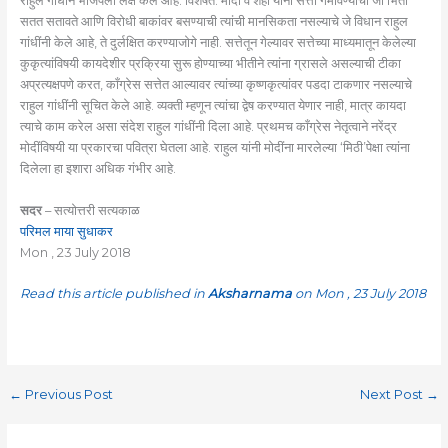
राहुल गांधीने भाजपला लक्ष केले आहे. विशेषत: मोदी व शहा यांना सत्ता गमावण्याची जी भिती
सतत सतावते आणि विरोधी बाकांवर बसण्याची त्यांची मानसिकता नसल्याचे जे विधान राहुल
गांधींनी केले आहे, ते दुर्लक्षित करण्याजोगे नाही. सत्तेतून गेल्यावर सत्तेच्या माध्यमातून केलेल्या
कुकृत्यांविषयी कायदेशीर प्रक्रिया सुरू होण्याच्या भीतीने त्यांना ग्रासले असल्याची टीका
अप्रत्यक्षपणे करत, काँग्रेस सत्तेत आल्यावर त्यांच्या कृष्णकृत्यांवर पडदा टाकणार नसल्याचे
राहुल गांधींनी सूचित केले आहे. व्यक्ती म्हणून त्यांचा द्वेष करण्यात येणार नाही, मात्र कायदा
त्याचे काम करेल असा संदेश राहुल गांधींनी दिला आहे. प्रथमच काँग्रेस नेतृत्वाने नरेंद्र
मोदींविषयी या प्रकारचा पवित्रा घेतला आहे. राहुल यांनी मोदींना मारलेल्या ‘मिठी’पेक्षा त्यांना
दिलेला हा इशारा अधिक गंभीर आहे.
सदर
– सत्योत्तरी सत्यकाळ
परिमल माया सुधाकर
Mon , 23 July 2018
Read this article published in
Aksharnama
on Mon , 23 July 2018
←
Previous Post
Next Post
→