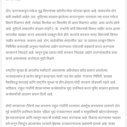
दोन, फ्रान्सकडून राफेल युद्ध विमानांच्या खरेदीत मोठा घोटाळा झाला आहे. यासंदर्भात दोन
बाबी लक्षवेधी आहेत. एक, युपीएच्या काळात झालेल्या करारानुसार भारताला ज्या दरात राफेल
विमाने मिळणार होती, त्यापेक्षा कित्येक पट किमतीत ती आता मिळणार आहेत, असा आरोप होतो
आहे. युपीएचे तत्कालीन संरक्षण मंत्री ए. के. एन्थोनी यांनी विमानांची किंमत जाहीर करत आपण
पारदर्शक व्यवहार करत असल्याचे दाखवून दिले होते. सध्याचे सरकार मात्र विमानांची किंमत
जाहीर करण्यास कचरत आहे. दोन, सार्वजनिक क्षेत्रातील ‘हल’ या उद्दमास वगळून विमान
निर्मितीत कसलाही अनुभव नसलेल्या उद्योग घराण्याला राफेलशी सहकार्य करार करण्यास
सरकारने निवडले आहे. यातून पुन्हा एकदा मोदी सरकार निवडक उद्योग घराण्यांसाठीच काम
करत असल्याच्या आरोपाला पुष्टी मिळते.
राष्ट्रीय सुरक्षा ही आपलीच मक्तेदारी असल्याच्या अविर्भावात सदैव वावरत असलेल्या
भाजपवाल्यांना हे आरोप खोडून काढण्यात नाकी नऊ येत आहेत. रोजगार निर्मिती, काळ्या
पैशाविरुद्ध कारवाई आणि राष्ट्रीय सुरक्षा या तीन क्षेत्रात मोदी सरकार तोंडघशी पडले आहे.
याशिवाय, राहुल गांधींनी शेतकऱ्यांच्या कर्जमाफीचा मुद्दा उपस्थित करत युपीए काळात झालेल्या
कर्जमाफीची आठवण करून दिली आहे.
मोदी सरकारला टीकेचे लक्ष करताना राहुल गांधींनी भाजपला अंतर्मुख करावयास लावणारे दोन
मुद्दे सचोटीने उपस्थित केलेत. पहिला मुद्दा राजकारणात व्यक्ती व समूहांविषयी खोटारडेपणातून
द्वेष पसरवण्याचा आणि त्यातून स्वत:ची मतपेढी तयार करण्याचा आहे. विकास करण्याच्या नावावर
मते मागून निवडून आल्यानंतर भाजपने द्वेषाच्या राजकारणालाच खतपाणी घातले आहे. फक्त