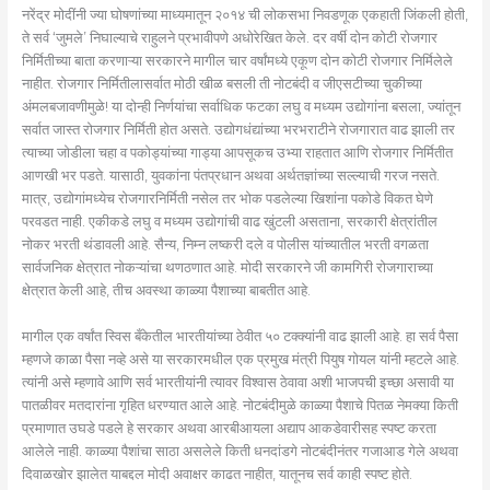
नरेंद्र मोदींनी ज्या घोषणांच्या माध्यमातून २०१४ ची लोकसभा निवडणूक एकहाती जिंकली होती,
ते सर्व ‘जुमले’ निघाल्याचे राहुलने प्रभावीपणे अधोरेखित केले. दर वर्षी दोन कोटी रोजगार
निर्मितीच्या बाता करणाऱ्या सरकारने मागील चार वर्षांमध्ये एकूण दोन कोटी रोजगार निर्मिलेले
नाहीत. रोजगार निर्मितीलासर्वात मोठी खीळ बसली ती नोटबंदी व जीएसटीच्या चुकीच्या
अंमलबजावणीमुळे! या दोन्ही निर्णयांचा सर्वाधिक फटका लघु व मध्यम उद्योगांना बसला, ज्यांतून
सर्वात जास्त रोजगार निर्मिती होत असते. उद्योगधंद्यांच्या भरभराटीने रोजगारात वाढ झाली तर
त्याच्या जोडीला चहा व पकोड्यांच्या गाड्या आपसूकच उभ्या राहतात आणि रोजगार निर्मितीत
आणखी भर पडते. यासाठी, युवकांना पंतप्रधान अथवा अर्थतज्ञांच्या सल्ल्याची गरज नसते.
मात्र, उद्योगांमध्येच रोजगारनिर्मिती नसेल तर भोक पडलेल्या खिशांना पकोडे विकत घेणे
परवडत नाही. एकीकडे लघु व मध्यम उद्योगांची वाढ खुंटली असताना, सरकारी क्षेत्रांतील
नोकर भरती थंडावली आहे. सैन्य, निम्न लष्करी दले व पोलीस यांच्यातील भरती वगळता
सार्वजनिक क्षेत्रात नोकऱ्यांचा थणठणात आहे. मोदी सरकारने जी कामगिरी रोजगाराच्या
क्षेत्रात केली आहे, तीच अवस्था काळ्या पैशाच्या बाबतीत आहे.
मागील एक वर्षांत स्विस बँकेतील भारतीयांच्या ठेवीत ५० टक्क्यांनी वाढ झाली आहे. हा सर्व पैसा
म्हणजे काळा पैसा नव्हे असे या सरकारमधील एक प्रमुख मंत्री पियुष गोयल यांनी म्हटले आहे.
त्यांनी असे म्हणावे आणि सर्व भारतीयांनी त्यावर विश्वास ठेवावा अशी भाजपची इच्छा असावी या
पातळीवर मतदारांना गृहित धरण्यात आले आहे. नोटबंदीमुळे काळ्या पैशाचे पितळ नेमक्या किती
प्रमाणात उघडे पडले हे सरकार अथवा आरबीआयला अद्याप आकडेवारीसह स्पष्ट करता
आलेले नाही. काळ्या पैशांचा साठा असलेले किती धनदांडगे नोटबंदीनंतर गजाआड गेले अथवा
दिवाळखोर झालेत याबद्दल मोदी अवाक्षर काढत नाहीत, यातूनच सर्व काही स्पष्ट होते.