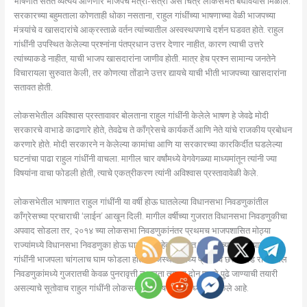
भाषणात सतत व्यत्यय आणणारे भाजपचे मंत्री-संत्री असे चित्र लोकसभेत बघावयास मिळाले.
सरकारच्या बहुमताला कोणताही धोका नसताना, राहुल गांधींच्या भाषणाच्या वेळी भाजपच्या
मंत्र्यांचे व खासदारांचे आक्रस्ताळे वर्तन त्यांच्यातील अस्वस्थपणाचे दर्शन घडवत होते. राहुल
गांधींनी उपस्थित केलेल्या प्रश्नांना पंतप्रधान उत्तर देणार नाहीत, कारण त्याची उत्तरे
त्यांच्याकडे नाहीत, याची भाजप खासदारांना जाणीव होती. मात्र हेच प्रश्न सामान्य जनतेने
विचारायला सुरुवात केली, तर कोणत्या तोंडाने उत्तर द्यायचे याची भीती भाजपच्या खासदारांना
सतावत होती.
लोकसभेतील अविश्वास प्रस्तावावर बोलताना राहुल गांधींनी केलेले भाषण हे जेवढे मोदी
सरकारचे वाभाडे काढणारे होते, तेवढेच ते काँग्रेसचे कार्यकर्ते आणि नेते यांचे राजकीय प्रबोधन
करणारे होते. मोदी सरकारने न केलेल्या कामांचा आणि या सरकारच्या कारकिर्दीत घडलेल्या
घटनांचा पाढा राहुल गांधींनी वाचला. मागील चार वर्षांमध्ये वेगवेगळ्या माध्यमांतून त्यांनी ज्या
विषयांना वाचा फोडली होती, त्याचे एकत्रीकरण त्यांनी अविश्वास प्रस्तावावेळी केले.
लोकसभेतील भाषणात राहुल गांधींनी या वर्षी होऊ घातलेल्या विधानसभा निवडणुकांतील
काँग्रेसच्या प्रचाराची ‘लाईन’ आखून दिली. मागील वर्षीच्या गुजरात विधानसभा निवडणुकीचा
अपवाद सोडला तर, २०१४ च्या लोकसभा निवडणुकांनंतर प्रथमच भाजपशासित मोठ्या
राज्यांमध्ये विधानसभा निवडणुका होऊ घातल्या आहेत. गुजरात या मोदींच्या गृहराज्यात राहुल
गांधींनी भाजपला चांगलाच घाम फोडला होता. राजस्थान, मध्य प्रदेश व छत्तीसगड राज्यांतील
निवडणुकांमध्ये गुजरातची केवळ पुनरावृत्ती न करता त्याच्या दोन पावले पुढे जाण्याची तयारी
असल्याचे सूतोवाच राहुल गांधींनी लोकसभेतील भाषणाच्या माध्यमातून केले आहे.