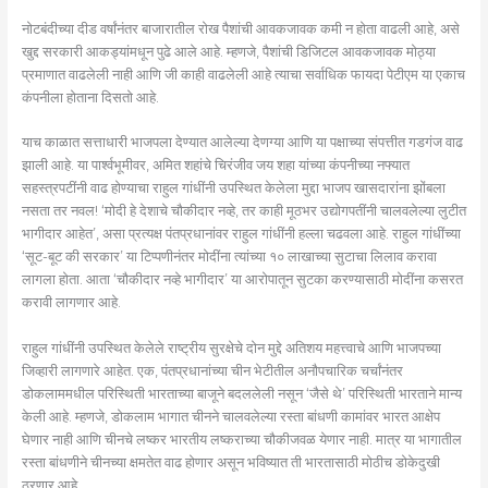
नोटबंदीच्या दीड वर्षांनंतर बाजारातील रोख पैशांची आवकजावक कमी न होता वाढली आहे, असे
खुद्द सरकारी आकड्यांमधून पुढे आले आहे. म्हणजे, पैशांची डिजिटल आवकजावक मोठ्या
प्रमाणात वाढलेली नाही आणि जी काही वाढलेली आहे त्याचा सर्वाधिक फायदा पेटीएम या एकाच
कंपनीला होताना दिसतो आहे.
याच काळात सत्ताधारी भाजपला देण्यात आलेल्या देणग्या आणि या पक्षाच्या संपत्तीत गडगंज वाढ
झाली आहे. या पार्श्वभूमीवर, अमित शहांचे चिरंजीव जय शहा यांच्या कंपनीच्या नफ्यात
सहस्त्रपटींनी वाढ होण्याचा राहुल गांधींनी उपस्थित केलेला मुद्दा भाजप खासदारांना झोंबला
नसता तर नवल! ‘मोदी हे देशाचे चौकीदार नव्हे, तर काही मूठभर उद्योगपतींनी चालवलेल्या लुटीत
भागीदार आहेत’, असा प्रत्यक्ष पंतप्रधानांवर राहुल गांधींनी हल्ला चढवला आहे. राहुल गांधींच्या
‘सूट-बूट की सरकार’ या टिप्पणीनंतर मोदींना त्यांच्या १० लाखाच्या सुटाचा लिलाव करावा
लागला होता. आता ‘चौकीदार नव्हे भागीदार’ या आरोपातून सुटका करण्यासाठी मोदींना कसरत
करावी लागणार आहे.
राहुल गांधींनी उपस्थित केलेले राष्ट्रीय सुरक्षेचे दोन मुद्दे अतिशय महत्त्वाचे आणि भाजपच्या
जिव्हारी लागणारे आहेत. एक, पंतप्रधानांच्या चीन भेटीतील अनौपचारिक चर्चांनंतर
डोकलाममधील परिस्थिती भारताच्या बाजूने बदललेली नसून ‘जैसे थे’ परिस्थिती भारताने मान्य
केली आहे. म्हणजे, डोकलाम भागात चीनने चालवलेल्या रस्ता बांधणी कामांवर भारत आक्षेप
घेणार नाही आणि चीनचे लष्कर भारतीय लष्कराच्या चौकीजवळ येणार नाही. मात्र या भागातील
रस्ता बांधणीने चीनच्या क्षमतेत वाढ होणार असून भविष्यात ती भारतासाठी मोठीच डोकेदुखी
ठरणार आहे.