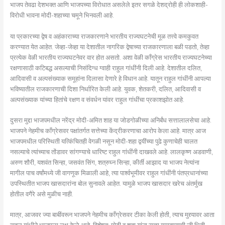
भाजप तेवढा देशभक्त आणि भाजपच्या विरोधात असलेले इतर सगळे देशद्रोही ही लोकशाही-
विरोधी भावना मोदी-शहाच्या चमूने भिनवली आहे.
या प्रकारच्या द्वेष व अहंकाराच्या राजकारणाने भारतीय राज्यघटनेची मूळ तत्त्वे कमकुवत
करण्यात येत आहेत. जेव्हा-जेव्हा या देशातील नागरिक द्वेषाच्या राजकारणाला बळी पडतो, तेव्हा
प्रत्येक वेळी भारतीय राज्यघटनेवर वार होत असतो. अशा वेळी काँग्रेस भारतीय राज्यघटनेच्या
रक्षणासाठी कटिबद्ध असल्याची निसंदिग्ध ग्वाही राहुल गांधींनी दिली आहे. देशातील दलित,
आदिवासी व अल्पसंख्याक समूहांना दिलासा देणारे हे विधान आहे. यातून राहुल गांधींनी आपल्या
भविष्यातील राजकारणाची दिशा निर्धारित केली आहे. युवक, शेतकरी, दलित, आदिवासी व
अल्पसंख्याक यांच्या हितांचे रक्षण व संवर्धन यांवर राहुल गांधींचा प्रकाशझोत आहे.
दुसरा मुद्दा भाजपमधील नरेंद्र मोदी-अमित शाह या जोडगोळीच्या अनिर्बंध सत्तालालसेचा आहे.
भाजपने नेहमीच कॉंग्रेसवर पक्षांतर्गत सत्तेच्या केंद्रीकरणाचा आरोप केला आहे. मात्र आज
भाजपमधील परिस्थिती यत्किंचितही वेगळी नसून मोदी-शहा द्वयींच्या पुढे कुणाचेही चालत
नसल्याचे त्यांच्याच तोंडावर सांगण्याचे धारिष्ट राहुल गांधींनी दाखवले आहे. लालकृष्ण अडवाणी,
अरुण शौरी, यशवंत सिन्हा, जसवंत सिंग, शत्रुघ्न सिन्हा, कीर्ती आझाद या भाजप नेत्यांना
मागील पाच वर्षांमध्ये जी वागणूक मिळाली आहे, त्या पार्श्वभूमीवर राहुल गांधींनी पंतप्रधानांच्या
उपस्थितीत भाजप खासदारांना बोल सुनावले आहेत. यामुळे भाजप खासदार खरेच अंतर्मुख
होतील वगैरे असे मुळीच नाही.
मात्र, आजवर ज्या बाबींवरून भाजपने नेहमीच काँग्रेसवर टीका केली होती, त्याच मुद्द्यावर आता