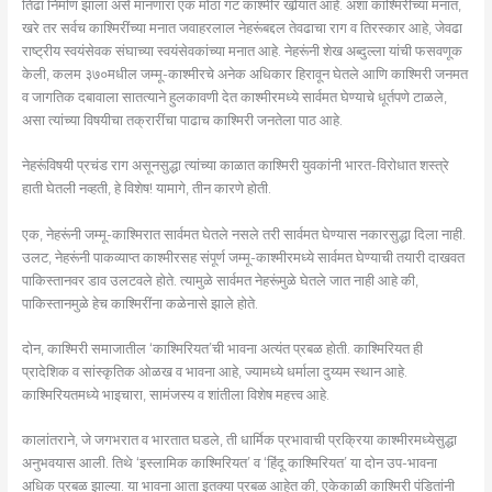
तिढा निर्माण झाला असे मानणारा एक मोठा गट काश्मीर खोर्‍यात आहे. अशा काश्मिरींच्या मनात,
खरे तर सर्वच काश्मिरींच्या मनात जवाहरलाल नेहरूंबद्दल तेवढाचा राग व तिरस्कार आहे, जेवढा
राष्ट्रीय स्वयंसेवक संघाच्या स्वयंसेवकांच्या मनात आहे. नेहरूंनी शेख अब्दुल्ला यांची फसवणूक
केली, कलम ३७०मधील जम्मू-काश्मीरचे अनेक अधिकार हिरावून घेतले आणि काश्मिरी जनमत
व जागतिक दबावाला सातत्याने हुलकावणी देत काश्मीरमध्ये सार्वमत घेण्याचे धूर्तपणे टाळले,
असा त्यांच्या विषयीचा तक्रारींचा पाढाच काश्मिरी जनतेला पाठ आहे.
नेहरूंविषयी प्रचंड राग असूनसुद्धा त्यांच्या काळात काश्मिरी युवकांनी भारत-विरोधात शस्त्रे
हाती घेतली नव्हती, हे विशेष! यामागे, तीन कारणे होती.
एक, नेहरूंनी जम्मू-काश्मिरात सार्वमत घेतले नसले तरी सार्वमत घेण्यास नकारसुद्धा दिला नाही.
उलट, नेहरूंनी पाकव्याप्त काश्मीरसह संपूर्ण जम्मू-काश्मीरमध्ये सार्वमत घेण्याची तयारी दाखवत
पाकिस्तानवर डाव उलटवले होते. त्यामुळे सार्वमत नेहरूंमुळे घेतले जात नाही आहे की,
पाकिस्तानमुळे हेच काश्मिरींना कळेनासे झाले होते.
दोन, काश्मिरी समाजातील ‘काश्मिरियत’ची भावना अत्यंत प्रबळ होती. काश्मिरियत ही
प्रादेशिक व सांस्कृतिक ओळख व भावना आहे, ज्यामध्ये धर्माला दुय्यम स्थान आहे.
काश्मिरियतमध्ये भाइचारा, सामंजस्य व शांतीला विशेष महत्त्व आहे.
कालांतराने, जे जगभरात व भारतात घडले, ती धार्मिक प्रभावाची प्रक्रिया काश्मीरमध्येसुद्धा
अनुभवयास आली. तिथे ‘इस्लामिक काश्मिरियत’ व ‘हिंदू काश्मिरियत’ या दोन उप-भावना
अधिक प्रबळ झाल्या. या भावना आता इतक्या प्रबळ आहेत की, एकेकाळी काश्मिरी पंडितांनी