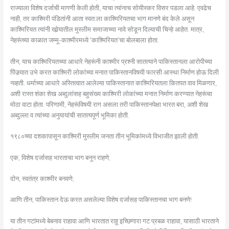
राज्याला विशेष दर्जाची मागणी केली होती, याचा त्यांनाच सोयीस्कर विसर पडला आहे. एवढेच
नाही, तर काश्मिरी पंडितांनी आता स्वत:ला काश्मिरियतचा भाग मानणे बंद केले असून
काश्मिरियत त्यांनी खोर्‍यातील मुस्लीम समाजाच्या नावे सोडून दिल्याची चिन्हे आहेत. मात्र,
नेहरूंच्या काळात जम्मू-काश्मीरमध्ये ‘काश्मिरियत’चा बोलबाला होता.
तीन, याच काश्मिरियतच्या आधारे नेहरूंनी काश्मीर प्रश्नी सातत्याने पाकिस्तानला आरोपीच्या
पिंजर्‍यात उभे करत काश्मिरी लोकांच्या मनात पाकिस्तानविषयी फारसी आस्था निर्माण होऊ दिली
नव्हती. धर्माच्या आधारे अस्तित्वात आलेल्या पाकिस्तानात काश्मिरियतला कितपत वाव मिळणार,
अशी रास्त शंका शेख अब्दुलांसह बहुसंख्य काश्मिरी लोकांच्या मनात निर्माण करण्यात नेहरूंचा
मोठा वाटा होता. परिणामी, नेहरूंविषयी राग असला तरी पाकिस्तानपेक्षा भारत बरा, अशी शेख
अब्दुल्ला व त्यांच्या अनुयायांची सातत्यपूर्ण भूमिका होती.
१९८०च्या दशकापासून काश्मिरी मुस्लीम जनता तीन भूमिकांमध्ये विभाजीत झाली होती.
एक, विशेष दर्जासह भारताचा भाग बनून राहणे;
दोन, स्वतंत्र काश्मीर बनवणे;
आणि तीन, पाकिस्तान देऊ करत असलेल्या विशेष दर्जासह पाकिस्तानचा भाग बनणे!
या तीन गटांमध्ये बेबनाव राहावा आणि भारतात राहू इच्छिणारा गट प्रबळ राहावा, यासाठी भारताने