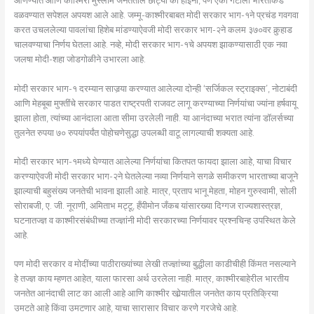
आणण्यात आणि काश्मिरी मुस्लीम जनतेतील छोट्या का होईना, पण एका गटाला भारताकडे
वळवण्यात सपेशल अपयश आले आहे. जम्मू-काश्मीरबाबत मोदी सरकार भाग-१ने प्रचंड गवगवा
करत उचललेल्या पावलांचा हिशेब मांडण्याऐवजी मोदी सरकार भाग-२ने कलम ३७०वर कुर्‍हाड
चालवण्याचा निर्णय घेतला आहे. नव्हे, मोदी सरकार भाग-१चे अपयश झाकण्यासाठी एक नवा
जलषा मोदी-शहा जोडगोळीने उभारला आहे.
मोदी सरकार भाग-१ दरम्यान साजर्‍या करण्यात आलेल्या दोन्ही ‘सर्जिकल स्ट्राइक्स’, नोटाबंदी
आणि मेहबूबा मुफ्तींचे सरकार पाडत राष्ट्रपती राजवट लागू करण्याच्या निर्णयांचा ज्यांना हर्षवायू
झाला होता, त्यांच्या आनंदाला आता सीमा उरलेली नाही. या आनंदाच्या भरात त्यांना डॉलर्सच्या
तुलनेत रुपया ७० रुपयांपर्यंत पोहोचणेसुद्धा उपलब्धी वाटू लागल्याची शक्यता आहे.
मोदी सरकार भाग-१मध्ये घेण्यात आलेल्या निर्णयांचा कितपत फायदा झाला आहे, याचा विचार
करण्याऐवजी मोदी सरकार भाग-२ने घेतलेल्या नव्या निर्णयाने सगळे समीकरण भारताच्या बाजूने
झाल्याची बहुसंख्य जनतेची भावना झाली आहे. मात्र, प्रताप भानू मेहता, मोहन गुरुस्वामी, सोली
सोराबजी, ए. जी. नूराणी, अमिताभ मट्टू, हँपीमोन जँकब यांसारख्या दिग्गज राज्यशास्त्रज्ञ,
घटनातज्ज्ञ व काश्मीरसंबंधीच्या तज्ज्ञांनी मोदी सरकारच्या निर्णयावर प्रश्नचिन्ह उपस्थित केले
आहे.
पण मोदी सरकार व मोदींच्या पाठीराख्यांच्या लेखी तज्ज्ञांच्या बुद्धीला काडीचीही किंमत नसल्याने
हे तज्ज्ञ काय म्हणत आहेत, याला फारसा अर्थ उरलेला नाही. मात्र, काश्मीरबाहेरील भारतीय
जनतेत आनंदाची लाट का आली आहे आणि काश्मीर खोर्‍यातील जनतेत काय प्रतिक्रिया
उमटते आहे किंवा उमटणार आहे, याचा सारासार विचार करणे गरजेचे आहे.