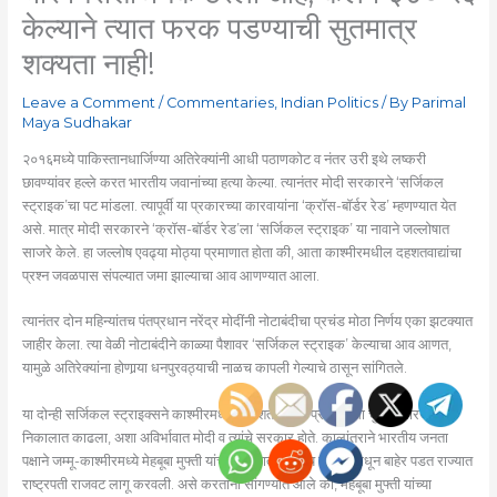
केल्याने त्यात फरक पडण्याची सुतमात्र
शक्यता नाही!
Leave a Comment
/
Commentaries
,
Indian Politics
/ By
Parimal
Maya Sudhakar
२०१६मध्ये पाकिस्तानधार्जिण्या अतिरेक्यांनी आधी पठाणकोट व नंतर उरी इथे लष्करी
छावण्यांवर हल्ले करत भारतीय जवानांच्या हत्या केल्या. त्यानंतर मोदी सरकारने ‘सर्जिकल
स्ट्राइक’चा पट मांडला. त्यापूर्वी या प्रकारच्या कारवायांना ‘क्रॉस-बॉर्डर रेड’ म्हणण्यात येत
असे. मात्र मोदी सरकारने ‘क्रॉस-बॉर्डर रेड’ला ‘सर्जिकल स्ट्राइक’ या नावाने जल्लोषात
साजरे केले. हा जल्लोष एवढ्या मोठ्या प्रमाणात होता की, आता काश्मीरमधील दहशतवाद्यांचा
प्रश्न जवळपास संपल्यात जमा झाल्याचा आव आणण्यात आला.
त्यानंतर दोन महिन्यांतच पंतप्रधान नरेंद्र मोदींनी नोटाबंदीचा प्रचंड मोठा निर्णय एका झटक्यात
जाहीर केला. त्या वेळी नोटाबंदीने काळ्या पैशावर ‘सर्जिकल स्ट्राइक’ केल्याचा आव आणत,
यामुळे अतिरेक्यांना होणार्‍या धनपुरवठ्याची नाळच कापली गेल्याचे ठासून सांगितले.
या दोन्ही सर्जिकल स्ट्राइक्सने काश्मीरमधील दहशतवादाचा प्रश्न कसा चुटकीसारखा
निकालात काढला, अशा अविर्भावात मोदी व त्यांचे सरकार होते. कालांतराने भारतीय जनता
पक्षाने जम्मू-काश्मीरमध्ये मेहबूबा मुफ्ती यांच्या नेतृत्वातील राज्य सरकारमधून बाहेर पडत राज्यात
राष्ट्रपती राजवट लागू करवली. असे करताना सांगण्यात आले की, मेहबूबा मुफ्ती यांच्या