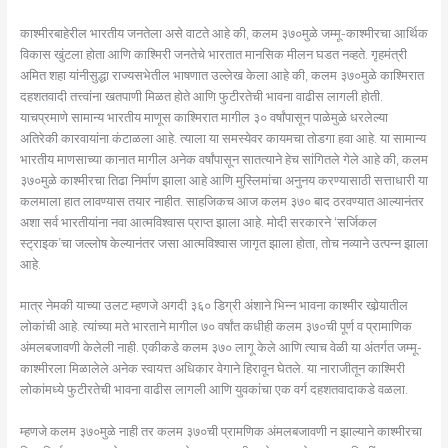
काश्मीरबाहेरील भारतीय जनतेला असे वाटते आहे की, कलम ३७०मुळे जम्मू-काश्मीरचा आर्थिक
विकास खुंटला होता आणि काश्मिरी जनतेचे भारतात मानसिक मीलन घडत नव्हते. गृहमंत्री
अमित शहा यांनीसुद्धा राज्यसभेतील भाषणात उल्लेख केला आहे की, कलम ३७०मुळे काश्मिरात
दहशतवादी तत्त्वांना खतपाणी मिळत होते आणि फुटीरतेची भावना वाढीस लागली होती.
याचप्रमाणे सामान्य भारतीय माणूस काश्मिरात मागील ३० वर्षांपासून पाळेमुळे धरलेल्या
अतिरेकी कारवायांना कंटाळला आहे. त्याला या समस्येवर कायमचा तोडगा हवा आहे. या सामान्य
भारतीय माणसाच्या कानात मागील अनेक वर्षांपासून सातत्याने हेच सांगितले गेले आहे की, कलम
३७०मुळे काश्मीरचा तिढा निर्माण झाला आहे आणि मुस्लिमांचा अनुनय करण्यासाठी सत्ताधारी या
कलमाला हात लावण्यास तयार नाहीत. साहजिकच आज कलम ३७० बाद ठरवण्यात आल्यानंतर
अशा सर्व भारतीयांना नवा आत्मविश्वास प्राप्त झाला आहे. मोदी सरकारने ‘सर्जिकल
स्ट्राइक’चा जल्लोष केल्यानंतर जसा आत्मविश्वास जागृत झाला होता, तोच नव्याने उत्पन्न झाला
आहे.
मात्र नेमकी याच्या उलट म्हणजे अगदी ३६० डिग्री अंशाने भिन्न भावना काश्मीर खोर्‍यातील
लोकांची आहे. त्यांच्या मते भारताने मागील ७० वर्षांत कधीही कलम ३७०ची पूर्ण व प्रामाणिक
अंमलबजावणी केलेली नाही. एकीकडे कलम ३७० लागू केले आणि त्याच वेळी या अंतर्गत जम्मू-
काश्मीरला मिळालेले अनेक स्वायत्त अधिकार वेगाने हिरावून घेतले. या नाराजीतून काश्मिरी
लोकांमध्ये फुटीरतेची भावना वाढीस लागली आणि युवकांचा एक वर्ग दहशतवादाकडे वळला.
म्हणजे कलम ३७०मुळे नाही तर कलम ३७०ची प्रामणिक अंमलबजावणी न झाल्याने काश्मीरचा