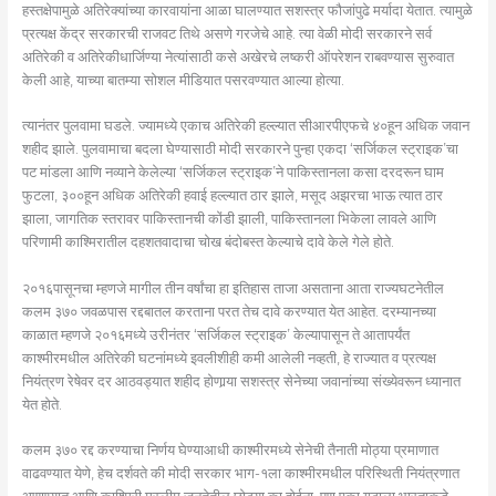
हस्तक्षेपामुळे अतिरेक्यांच्या कारवायांना आळा घालण्यात सशस्त्र फौजांपुढे मर्यादा येतात. त्यामुळे
प्रत्यक्ष केंद्र सरकारची राजवट तिथे असणे गरजेचे आहे. त्या वेळी मोदी सरकारने सर्व
अतिरेकी व अतिरेकीधार्जिण्या नेत्यांसाठी कसे अखेरचे लष्करी ऑपरेशन राबवण्यास सुरुवात
केली आहे, याच्या बातम्या सोशल मीडियात पसरवण्यात आल्या होत्या.
त्यानंतर पुलवामा घडले. ज्यामध्ये एकाच अतिरेकी हल्ल्यात सीआरपीएफचे ४०हून अधिक जवान
शहीद झाले. पुलवामाचा बदला घेण्यासाठी मोदी सरकारने पुन्हा एकदा ‘सर्जिकल स्ट्राइक’चा
पट मांडला आणि नव्याने केलेल्या ‘सर्जिकल स्ट्राइक’ने पाकिस्तानला कसा दरदरून घाम
फुटला, ३००हून अधिक अतिरेकी हवाई हल्ल्यात ठार झाले, मसूद अझरचा भाऊ त्यात ठार
झाला, जागतिक स्तरावर पाकिस्तानची कोंडी झाली, पाकिस्तानला भिकेला लावले आणि
परिणामी काश्मिरातील दहशतवादाचा चोख बंदोबस्त केल्याचे दावे केले गेले होते.
२०१६पासूनचा म्हणजे मागील तीन वर्षांचा हा इतिहास ताजा असताना आता राज्यघटनेतील
कलम ३७० जवळपास रद्दबातल करताना परत तेच दावे करण्यात येत आहेत. दरम्यानच्या
काळात म्हणजे २०१६मध्ये उरीनंतर ‘सर्जिकल स्ट्राइक’ केल्यापासून ते आतापर्यंत
काश्मीरमधील अतिरेकी घटनांमध्ये इवलीशीही कमी आलेली नव्हती, हे राज्यात व प्रत्यक्ष
नियंत्रण रेषेवर दर आठवड्यात शहीद होणार्‍या सशस्त्र सेनेच्या जवानांच्या संख्येवरून ध्यानात
येत होते.
कलम ३७० रद्द करण्याचा निर्णय घेण्याआधी काश्मीरमध्ये सेनेची तैनाती मोठ्या प्रमाणात
वाढवण्यात येणे, हेच दर्शवते की मोदी सरकार भाग-१ला काश्मीरमधील परिस्थिती नियंत्रणात