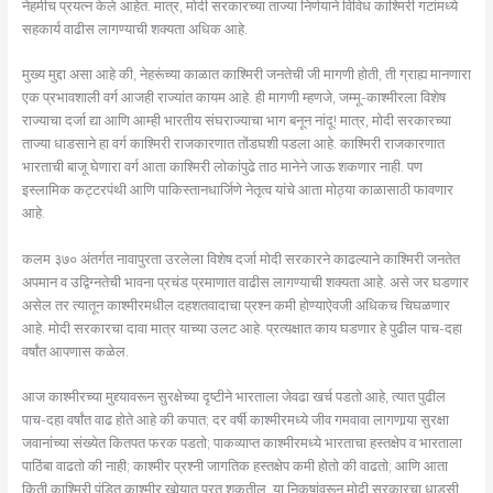
नेहमीच प्रयत्न केले आहेत. मात्र, मोदी सरकारच्या ताज्या निर्णयाने विविध काश्मिरी गटांमध्ये
सहकार्य वाढीस लागण्याची शक्यता अधिक आहे.
मुख्य मुद्दा असा आहे की, नेहरूंच्या काळात काश्मिरी जनतेची जी मागणी होती, ती ग्राह्य मानणारा
एक प्रभावशाली वर्ग आजही राज्यांत कायम आहे. ही मागणी म्हणजे, जम्मू-काश्मीरला विशेष
राज्याचा दर्जा द्या आणि आम्ही भारतीय संघराज्याचा भाग बनून नांदू! मात्र, मोदी सरकारच्या
ताज्या धाडसाने हा वर्ग काश्मिरी राजकारणात तोंडघशी पडला आहे. काश्मिरी राजकारणात
भारताची बाजू घेणारा वर्ग आता काश्मिरी लोकांपुढे ताठ मानेने जाऊ शकणार नाही. पण
इस्लामिक कट्टरपंथी आणि पाकिस्तानधार्जिणे नेतृत्व यांचे आता मोठ्या काळासाठी फावणार
आहे.
कलम ३७० अंतर्गत नावापुरता उरलेला विशेष दर्जा मोदी सरकारने काढल्याने काश्मिरी जनतेत
अपमान व उद्विग्नतेची भावना प्रचंड प्रमाणात वाढीस लागण्याची शक्यता आहे. असे जर घडणार
असेल तर त्यातून काश्मीरमधील दहशतवादाचा प्रश्न कमी होण्याऐवजी अधिकच चिघळणार
आहे. मोदी सरकारचा दावा मात्र याच्या उलट आहे. प्रत्यक्षात काय घडणार हे पुढील पाच-दहा
वर्षांत आपणास कळेल.
आज काश्मीरच्या मुद्द्यावरून सुरक्षेच्या दृष्टीने भारताला जेवढा खर्च पडतो आहे, त्यात पुढील
पाच-दहा वर्षांत वाढ होते आहे की कपात; दर वर्षी काश्मीरमध्ये जीव गमवावा लागणार्‍या सुरक्षा
जवानांच्या संख्येत कितपत फरक पडतो; पाकव्याप्त काश्मीरमध्ये भारताचा हस्तक्षेप व भारताला
पाठिंबा वाढतो की नाही; काश्मीर प्रश्नी जागतिक हस्तक्षेप कमी होतो की वाढतो; आणि आता
किती काश्मिरी पंडित काश्मीर खोर्‍यात परतू शकतील, या निकषांवरून मोदी सरकारचा धाडसी