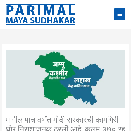
Skip
Main
to
content
Men
मागील पाच वर्षांत मोदी सरकारची कामगिरी
घोर निराशाजनक ठरली आहे, कलम ३७० रद्द