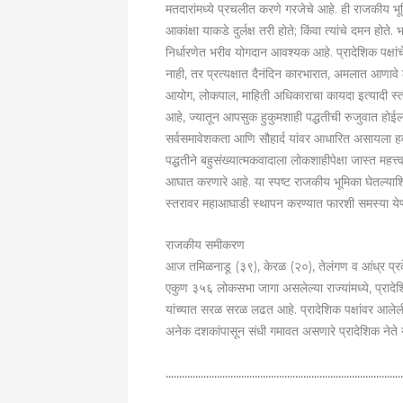
मतदारांमध्ये प्रचलीत करणे गरजेचे आहे. ही राजकीय भू
आकांक्षा याकडे दुर्लक्ष तरी होते; किंवा त्यांचे दमन हो
निर्धारणेत भरीव योगदान आवश्यक आहे. प्रादेशिक पक्षां
नाही, तर प्रत्यक्षात दैनंदिन कारभारात, अमलात आणावे ल
आयोग, लोकपाल, माहिती अधिकाराचा कायदा इत्यादी स्तंभ
आहे, ज्यातून आपसुक हुकुमशाही पद्धतीची रुजुवात होईल.
सर्वसमावेशकता आणि सौहार्द यांवर आधारित असायला हवी
पद्धतीने बहुसंख्यात्मकवादाला लोकशाहीपेक्षा जास्त महत्
आघात करणारे आहे. या स्पष्ट राजकीय भूमिका घेतल्याशिवा
स्तरावर महाआघाडी स्थापन करण्यात फारशी समस्या येण
राजकीय समीकरण
आज तमिळनाडू (३९), केरळ (२०), तेलंगण व आंध्र प्रदेश
एकुण ३५६ लोकसभा जागा असलेल्या राज्यांमध्ये, प्रादेशि
यांच्यात सरळ सरळ लढत आहे. प्रादेशिक पक्षांवर आलेली
अनेक दशकांपासून संधी गमावत असणारे प्रादेशिक नेते य
……………………………………………………………………………