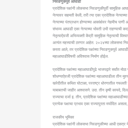
निवडणुकपूर्व आघाडी
प्रादेशिक पक्षांनी लोकसभा निवडणुकीपूर्वी सामुहिक आघा
नेत्यावर सहमती केली, तरी त्या एका प्रादेशिक नेत्याच्य
नेत्याच्या पंतप्रधान होण्याच्या आकांक्षेवर नेहमीच पा
संभाव्य आघाडी एका नेत्याच्या भोवती उभी राहण्याची कद
नेतृत्वाऐवजी अभिव्यक्ती केंद्री सामुहिक नेतृत्वाची विश
अत्यंत महत्त्वाची ठरणार आहेत. २०२४च्या लोकसभा नि
करता आले, तर प्रादेशिक पक्षांच्या निवडणुकपूर्व आघाड
महाआघाडीविषयी अविश्वास निर्माण होईल.
प्रादेशिक पक्षांच्या महाआघाडीपुढे भाजपद्वारे सर्वांत मोठ
शोधण्याऐवजी प्रादेशिक पक्षांच्या महाआघाडीला तीन मुद
खरेदीतील कथित घोटाळा, परराष्ट्र धोरणातील गफलती इ
याबाबतची जाहीर आश्वासने. उदा. तीन कृषी कायदे, दिल्
राज्याचा दर्जा इ. तीन, प्रादेशिक पक्षांच्या महाआघाड
प्रत्येक पक्षाचा प्रभाव एका राज्यापुरता मर्यादित असल
राजकीय भूमिका
प्रादेशिक पक्षांनी लोकसभा निवडणुकीच्या आधी एकत्र य