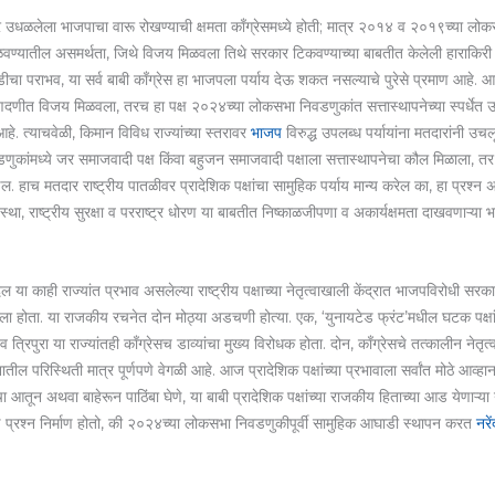
ेर उधळलेला भाजपाचा वारू रोखण्याची क्षमता काँग्रेसमध्ये होती; मात्र २०१४ व २०१९च्या लोक
वण्यातील असमर्थता, जिथे विजय मिळवला तिथे सरकार टिकवण्याच्या बाबतीत केलेली हाराकिरी आण
डीचा पराभव, या सर्व बाबी काँग्रेस हा भाजपला पर्याय देऊ शकत नसल्याचे पुरेसे प्रमाण आहे. आ
णदणीत विजय मिळवला, तरच हा पक्ष २०२४च्या लोकसभा निवडणुकांत सत्तास्थापनेच्या स्पर्धेत उत
आहे. त्याचवेळी, किमान विविध राज्यांच्या स्तरावर
भाजप
विरुद्ध उपलब्ध पर्यायांना मतदारांनी उचल
णुकांमध्ये जर समाजवादी पक्ष किंवा बहुजन समाजवादी पक्षाला सत्तास्थापनेचा कौल मिळाला, तर
होईल. हाच मतदार राष्ट्रीय पातळीवर प्रादेशिक पक्षांचा सामुहिक पर्याय मान्य करेल का, हा प्रश्न 
ा, राष्ट्रीय सुरक्षा व परराष्ट्र धोरण या बाबतीत निष्काळजीपणा व अकार्यक्षमता दाखवणाऱ्या भा
दल या काही राज्यांत प्रभाव असलेल्या राष्ट्रीय पक्षाच्या नेतृत्वाखाली केंद्रात भाजपविरोधी सर
ंबा दिला होता. या राजकीय रचनेत दोन मोठ्या अडचणी होत्या. एक, ‘युनायटेड फ्रंट’मधील घटक पक्षां
त्रिपुरा या राज्यांतही काँग्रेसच डाव्यांचा मुख्य विरोधक होता. दोन, काँग्रेसचे तत्कालीन नेतृ
रिस्थिती मात्र पूर्णपणे वेगळी आहे. आज प्रादेशिक पक्षांच्या प्रभावाला सर्वांत मोठे आव्हान
 आतून अथवा बाहेरून पाठिंबा घेणे, या बाबी प्रादेशिक पक्षांच्या राजकीय हिताच्या आड येणाऱ्या 
ुढे प्रश्न निर्माण होतो, की २०२४च्या लोकसभा निवडणुकीपूर्वी सामुहिक आघाडी स्थापन करत
नरें
.