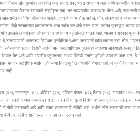
मिका किमान तीन मुद्द्यांवर आधारीत असू शकते. एक, भारत संघराज्य आहे आणि एकपक्षीय वर्चस्
ते. भारतासारख्या विशाल देशासाठी केंद्रीकृत नव्हे, तर संघराज्यीय व्यवस्थाच योग्य आहे, ज्या साठ
चे लोकसभेत यथोचित संख्याबळ असले, तरच हे शक्य होऊ शकेल. दोन, लोकशाही व संघराज्य पद्धतीसा
ागेल. मोदी सरकारच्या कार्यकाळात अशा सर्वच संस्थांचे पतन झाले; ज्यांचा पुनरुद्धार करावा ल
ांचे झालेले खच्चीकरण लोकशाही व संघराज्य पद्धतीसाठी घातक आहे. भाजपचे सरकार पुन्हा केंद
 हे टाळण्यासाठी भाजपच्या विरोधात प्रादेशिक पक्षांना मतदारांनी कौल द्यायला हवा. तीन, भारता
. सर्वसमावेशकता व विरोधी मतांना मान असल्याशिवाय कुठलीही व्यवस्था लोकशाही रुजवू व टि
त्व देण्यात येत आहे आणि संसदीय बहुमताच्या आधारे विरोधी मतांना पूर्णपणे डावलले जात आहे, हे भ
य मतदार प्रादेशिक पक्षांना लोकसभा निवडणुकीत गांभीर्याने घेणार नाही. जे प्रादेशिक पक्ष या र
ार नाही.
 (४२), महाराष्ट्र (४८), ओडिशा (२१), पश्चिम बंगाल (४२), बिहार (४०), झारखंड (१४), उत्तर
क पक्ष (डावे व आप यांच्यासह) सत्तेत आहेत किंवा मुख्य विरोधी पक्षाच्या भूमिकेत आहेत. या ३
 ही मोठी जबाबदारी आहे आणि त्यात त्यांच्यासाठी संधीही आहे. संधीचे सोने करण्याची कला हा 
ा वेळी तरी संधीचे सोने करणार का, हा खरा प्रश्न आहे.
…………………………………………………………………