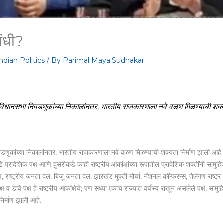
ंधी?
ndian Politics
/ By
Parimal Maya Sudhakar
तील विधानसभा निवडणुकांच्या निकालांनतर, भारतीय राजकारणाला नवे वळण मिळण्याची शक्य
 निवडणुकांच्या निकालांनतर, भारतीय राजकारणाला नवे वळण मिळण्याची शक्यता निर्माण झाली आह
रादेशिक पक्ष आणि दुसरीकडे काही राष्ट्रीय आकांक्षांच्या रूपातील प्रादेशिक शक्तींनी सामु
ष, राष्ट्रीय जनता दल, बिजू जनता दल, झारखंड मुक्ती मोर्चा, नॅशनल कॉन्फरन्स, तेलंगण राष्ट्र 
 व डावे पक्ष हे राष्ट्रीय आकांक्षेचे; पण सध्या एकाच राज्यात वर्चस्व राखून असलेले पक्ष, सा
िर्माण झाली आहे.