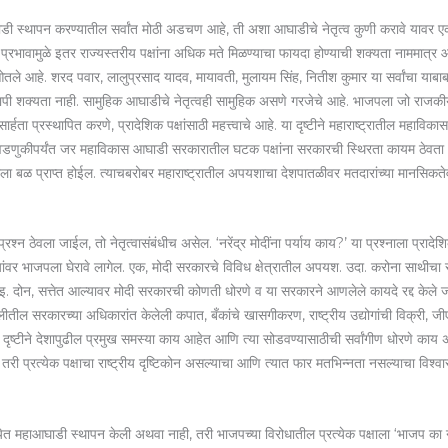
डी स्थापन करण्यातील सर्वांत मोठी अडचण आहे, ती अशा आघाडीचे नेतृत्व कुणी करावे यावर एकवाक्
ा प्रभावामुळे इतर राज्यस्तरीय पक्षांना अधिक मते मिळण्याचा फायदा होण्याची शक्यता नाममात्र आ
णी ओतले आहे. शरद पवार, लालुप्रसाद यादव, मायावती, मुलायम सिंह, नितीश कुमार या सर्वांचा याब
ापी शक्यता नाही. सामुहिक आघाडीचे नेतृत्वही सामुहिक असणे गरजेचे आहे. भाजपला जो राजकीय पर
्वासार्हता प्रस्थापित करणे, प्रादेशिक पक्षांसाठी महत्त्वाचे आहे. या दृष्टीने महाराष्ट्रातील म
वडणुकीपर्यंत जर महाविकास आघाडी सरकारातील घटक पक्षांना सरकारची स्थिरता कायम ठेवता आ
ीला बळ प्राप्त होईल. त्याचबरोबर महाराष्ट्रातील अपयशाचा देशपातळीवर मतदारांच्या मानसिकतेव
ा प्रश्न ठेवला जाईल, तो नेतृत्वासंबंधीच असेल. ‘नरेंद्र मोदींना पर्याय काय?’ या प्रश्नाला प्रादे
्द्यांवर भाजपला घेरावे लागेल. एक, मोदी सरकारचे विविध क्षेत्रातील अपयश. उदा. करोना साथीचा
. दोन, सत्तेत आल्यावर मोदी सरकारची कोणती धोरणे व या सरकारने आणलेले कायदे रद्द केले 
लीतील सरकारच्या अधिकारांत केलेली कपात, बँकांचे खासगीकरण, राष्ट्रीय उद्योगांची विक्री, 
ीच्या दृष्टीने देशापुढील प्रमुख समस्या काय आहेत आणि त्या सोडवण्यासाठीची सर्वांगीण धोरणे
ा, तरी प्रत्येक पक्षाचा राष्ट्रीय दृष्टिकोन असल्याचा आणि त्यात फार मतभिन्नता नसल्याचा विश
ेत महाआघाडी स्थापन केली अथवा नाही, तरी भाजपच्या विरोधातील प्रत्येक पक्षाला ‘भाजप का नक