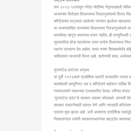
राष्ट्रीय परिस्थिती
सन २०१३-१४पासून नरेंद्र मोदींच्या नेतृत्वाखाली चौफ
भाजपच्या विरोधात विधानसभा निवडणुकांमध्ये विजय मिळ
काँग्रेसच्या वाट्याला आलेल्या जागांवर झालेला महाआघा
या भाजपशासित राज्यांच्या विधानसभा निवडणुकांमध्ये द
सत्ताकेंद्र म्हणून बघण्यास तयार नाहीत, ही वस्तुस्थिती 
सुरुवातीला होऊ घातलेल्या उत्तर प्रदेश विधानसभा निवड
पक्षांना प्राधान्य देत आहेत, यावर स्पष्ट शिक्कामोर्तब 
भाकि‍तावर भाजपची भिस्त आहे. करोनाची साथ, अर्थव्यवस्थ
युनायटेड फ्रंटचा अनुभव
या पूर्वी १९९६मध्ये प्रादेशिक पक्षांनी तत्कालीन जनता 
मार्क्सवादी कम्युनिस्ट पक्ष व काँग्रेसने बाहेरून पाठि
त्याचप्रमाणे माकपच्या प्रभावातील केरळ, पश्चिम बंगाल व 
‘युनायटेड फ्रंट’चे सरकार लवकर कोसळले. आजची देशातील प
सरकार स्थापनेसाठी एकत्र येणे आणि त्यासाठी काँग्रेसचा
प्रवास सुरू झाला आहे. असे असताना प्रादेशिक पक्षांप
निकालानंतर पर्यायी सरकारस्थापनेचा खटाटोप करायचा