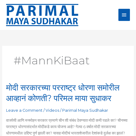
Skip
Main
to
content
Men
#MannKiBaat
मोदी सरकारच्या परराष्ट्र धोरणा समोरील
मोदी
सरकारच्या
आव्हानं कोणती? परिमल माया सुधाकर
परराष्ट्र
धोरणा
Leave a Comment
/
Videos
/
Parimal Maya Sudhakar
समोरील
आव्हानं
वाजपेयी आणि मनमोहन सरकार प्रमाणे चीन शी संबंध ठेवण्यात मोदी कमी पडले का? चीनच्या
कोणती?
परराष्ट्र धोरणासंदर्भात मोदींकडे काय योजना आहे? गेल्या 6 वर्षात मोदी सरकारच्या
परिमल
धोरणामधील उद्दिष्ट पूर्ण झाली का? यासह मोदीचं भारताशेजारील देशांकडे दुर्लक्ष का झालं?