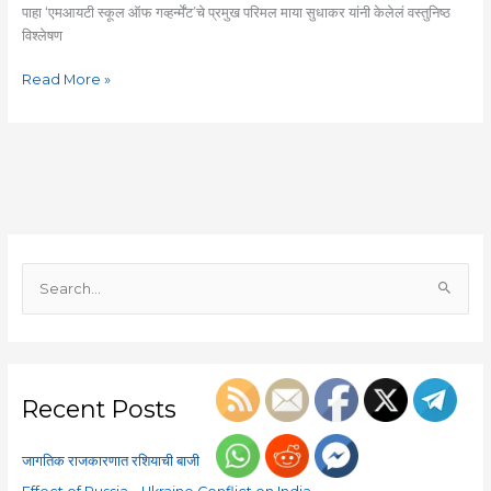
माया
पाहा ‘एमआयटी स्कूल ऑफ गव्हर्न्मेंट’चे प्रमुख परिमल माया सुधाकर यांनी केलेलं वस्तुनिष्ठ
सुधाकर
विश्लेषण
Read More »
S
e
a
r
c
Recent Posts
h
f
जागतिक राजकारणात रशियाची बाजी
o