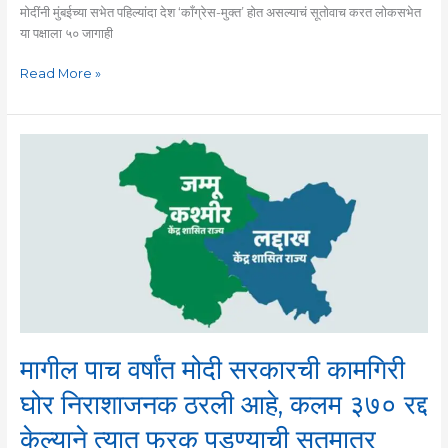
मोदींनी मुंबईच्या सभेत पहिल्यांदा देश ‘काँग्रेस-मुक्त’ होत असल्याचं सूतोवाच करत लोकसभेत
या पक्षाला ५० जागाही
Read More »
मागील
पाच
वर्षांत
मोदी
सरकारची
कामगिरी
घोर
निराशाजनक
ठरली
आहे,
कलम
मागील पाच वर्षांत मोदी सरकारची कामगिरी
३७०
रद्द
घोर निराशाजनक ठरली आहे, कलम ३७० रद्द
केल्याने
केल्याने त्यात फरक पडण्याची सुतमात्र
त्यात