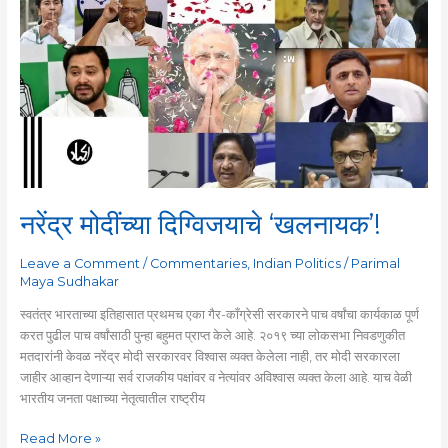
मोदींच्या
दिग्विजयाचे
‘खलनायक’!
नरेंद्र मोदींच्या दिग्विजयाचे ‘खलनायक’!
Leave a Comment
/
Commentaries
,
Indian Politics
/
Parimal
Maya Sudhakar
स्वतंत्र भारताच्या इतिहासात प्रथमच एका गैर-काँग्रेसी सरकारने पाच वर्षांचा कार्यकाळ पूर्ण
करत पुढील पाच वर्षांसाठी पुन्हा बहुमत प्राप्त केले आहे. २०१९ च्या लोकसभा निवडणुकीत
मतदारांनी केवळ नरेंद्र मोदी सरकारवर विश्वास व्यक्त केलेला नाही, तर मोदी सरकारला
जाहीर आव्हान देणाऱ्या सर्व राजकीय पक्षांवर व नेत्यांवर अविश्वास व्यक्त केला आहे. याच वेळी
भारतीय जनता पक्षाच्या नेतृत्वातील राष्ट्रीय
Read More »