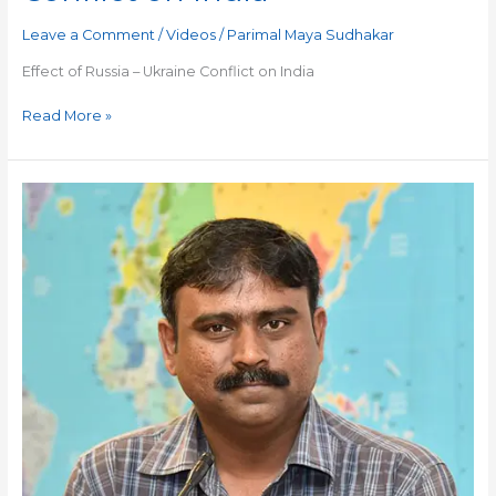
–
Leave a Comment
/
Videos
/
Parimal Maya Sudhakar
Ukraine
Conflict
Effect of Russia – Ukraine Conflict on India
on
India
Read More »
QUORA
–
परिमल
माया
सुधाकर