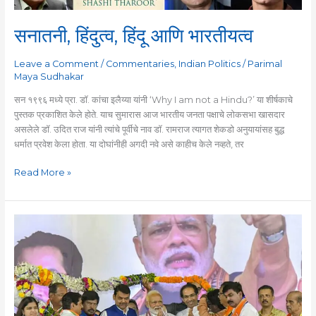
सनातनी, हिंदुत्व, हिंदू आणि भारतीयत्व
Leave a Comment
/
Commentaries
,
Indian Politics
/
Parimal
Maya Sudhakar
सन १९९६ मध्ये प्रा. डॉ. कांचा इलैय्या यांनी ‘Why I am not a Hindu?’ या शीर्षकाचे
पुस्तक प्रकाशित केले होते. याच सुमारास आज भारतीय जनता पक्षाचे लोकसभा खासदार
असलेले डॉ. उदित राज यांनी त्यांचे पूर्वीचे नाव डॉ. रामराज त्यागत शेकडो अनुयायांसह बुद्ध
धर्मात प्रवेश केला होता. या दोघांनीही अगदी नवे असे काहीच केले नव्हते, तर
Read More »
सत्याची
मोडतोड
हेच
ज्यांच्या
कारकिर्दीचे
वैशिष्ट्य
आहे,