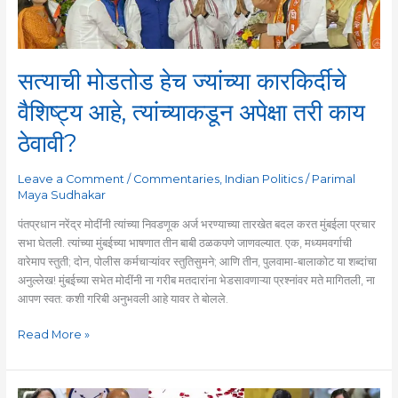
त्यांच्याकडून
अपेक्षा
तरी
काय
सत्याची मोडतोड हेच ज्यांच्या कारकिर्दीचे
ठेवावी?
वैशिष्ट्य आहे, त्यांच्याकडून अपेक्षा तरी काय
ठेवावी?
Leave a Comment
/
Commentaries
,
Indian Politics
/
Parimal
Maya Sudhakar
पंतप्रधान नरेंद्र मोदींनी त्यांच्या निवडणूक अर्ज भरण्याच्या तारखेत बदल करत मुंबईला प्रचार
सभा घेतली. त्यांच्या मुंबईच्या भाषणात तीन बाबी ठळकपणे जाणवल्यात. एक, मध्यमवर्गाची
वारेमाप स्तुती; दोन, पोलीस कर्मचाऱ्यांवर स्तुतिसुमने; आणि तीन, पुलवामा-बालाकोट या शब्दांचा
अनुल्लेख! मुंबईच्या सभेत मोदींनी ना गरीब मतदारांना भेडसावणाऱ्या प्रश्नांवर मते मागितली, ना
आपण स्वत: कशी गरिबी अनुभवली आहे यावर ते बोलले.
Read More »
नरेंद्र