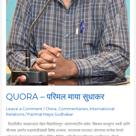
QUORA – परिमल माया सुधाकर
Leave a Comment
/
China
,
Commentaries
,
International
Relations
/
Parimal Maya Sudhakar
दिल्लीतील जवाहरलाल नेहरु विद्यापीठातून ‘आंतरराष्ट्रीय संबंध’ विषयात पदव्युत्तर पदवी आणि
चीनच्या अंतर्गत घडामोडींसंबंधी विशेष अभ्यास. भारताच्या परराष्ट्र धोरणाचा मागोवा घेणारे