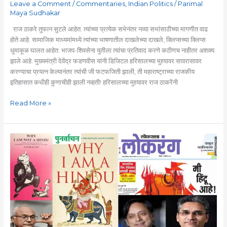
Leave a Comment
/
Commentaries
,
Indian Politics
/
Parimal
Maya Sudhakar
राज ठाकरे तुफान सुटले आहेत. त्यांच्या प्रत्येक सभेनंतर नव्या सभांसाठीच्या मागणीत वाढ
होते आहे. सामाजिक माध्यमांमध्ये त्यांच्या भाषणातील दाखलेच्या दाखले, क्लिप्सच्या क्लिप्स
धुमाकूळ घालत आहेत. भाजप-शिवसेना युतीला त्यांचा प्रतिवाद करणे कठीणच नाहीतर अशक्य
झाले आहे. मुख्यमंत्री देवेंद्र फडणवीस यांनी डिजिटल हरिसालच्या मुद्द्यावर सावरासावर
करण्याचा प्रयत्न केल्यानंतर त्यांची जी फटफजिती झाली, ती महाराष्ट्राच्या राजकीय
इतिहासात कधीही कुणाचीही झाली नव्हती! हरिसालच्या मुद्द्यावर राज ठाकरेंनी
Read More »
सनातनी,
हिंदुत्व,
हिंदू
आणि
भारतीयत्व