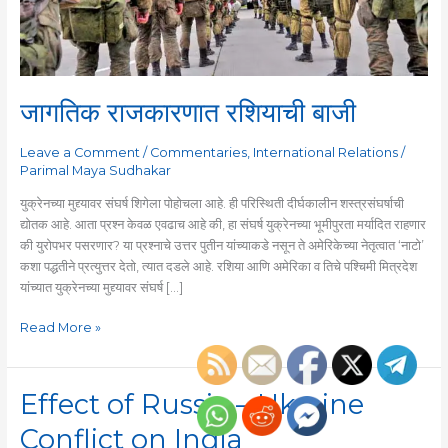
जागतिक राजकारणात रशियाची बाजी
Leave a Comment
/
Commentaries
,
International Relations
/
Parimal Maya Sudhakar
युक्रेनच्या मुद्द्यावर संघर्ष शिगेला पोहोचला आहे. ही परिस्थिती दीर्घकालीन शस्त्रसंघर्षाची
द्योतक आहे. आता प्रश्न केवळ एवढाच आहे की, हा संघर्ष युक्रेनच्या भूमीपुरता मर्यादित राहणार
की युरोपभर पसरणार? या प्रश्नाचे उत्तर पुतीन यांच्याकडे नसून ते अमेरिकेच्या नेतृत्वात ‘नाटो’
कशा पद्धतीने प्रत्युत्तर देतो, त्यात दडले आहे. रशिया आणि अमेरिका व तिचे पश्चिमी मित्रदेश
यांच्यात युक्रेनच्या मुद्द्यावर संघर्ष […]
Read More »
Effect of Russia – Ukraine
Effect
of
Conflict on India
Russia