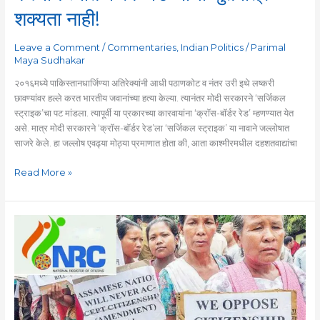
फरक
शक्यता नाही!
पडण्याची
सुतमात्र
Leave a Comment
/
Commentaries
,
Indian Politics
/
Parimal
शक्यता
Maya Sudhakar
नाही!
२०१६मध्ये पाकिस्तानधार्जिण्या अतिरेक्यांनी आधी पठाणकोट व नंतर उरी इथे लष्करी
छावण्यांवर हल्ले करत भारतीय जवानांच्या हत्या केल्या. त्यानंतर मोदी सरकारने ‘सर्जिकल
स्ट्राइक’चा पट मांडला. त्यापूर्वी या प्रकारच्या कारवायांना ‘क्रॉस-बॉर्डर रेड’ म्हणण्यात येत
असे. मात्र मोदी सरकारने ‘क्रॉस-बॉर्डर रेड’ला ‘सर्जिकल स्ट्राइक’ या नावाने जल्लोषात
साजरे केले. हा जल्लोष एवढ्या मोठ्या प्रमाणात होता की, आता काश्मीरमधील दहशतवाद्यांचा
Read More »
‘नागरिकत्व
(संशोधन)
विधेयक’
पारित
होवो-
न
होवो,