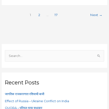
1
2
…
17
Next
→
S
e
a
r
c
Recent Posts
h
f
जागतिक राजकारणात रशियाची बाजी
o
Effect of Russia – Ukraine Conflict on India
r
QUORA – परिमल माया सुधाकर