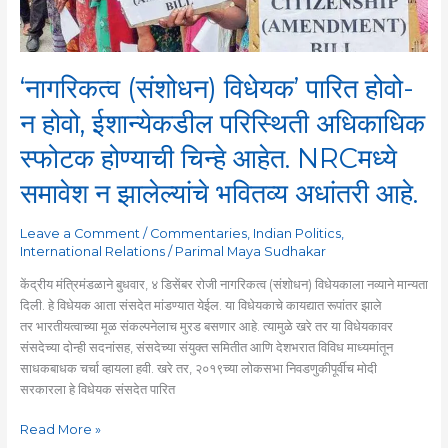
ईशान्येकडील
परिस्थिती
अधिकाधिक
स्फोटक
‘नागरिकत्व (संशोधन) विधेयक’ पारित होवो-
होण्याची
चिन्हे
न होवो, ईशान्येकडील परिस्थिती अधिकाधिक
आहेत.
स्फोटक होण्याची चिन्हे आहेत. NRCमध्ये
NRCमध्ये
समावेश
समावेश न झालेल्यांचे भवितव्य अधांतरी आहे.
न
झालेल्यांचे
Leave a Comment
/
Commentaries
,
Indian Politics
,
भवितव्य
International Relations
/
Parimal Maya Sudhakar
अधांतरी
आहे.
केंद्रीय मंत्रिमंडळाने बुधवार, ४ डिसेंबर रोजी नागरिकत्व (संशोधन) विधेयकाला नव्याने मान्यता
दिली. हे विधेयक आता संसदेत मांडण्यात येईल. या विधेयकाचे कायद्यात रूपांतर झाले
तर भारतीयत्वाच्या मूळ संकल्पनेलाच मुरड बसणार आहे. त्यामुळे खरे तर या विधेयकावर
संसदेच्या दोन्ही सदनांसह, संसदेच्या संयुक्त समितीत आणि देशभरात विविध माध्यमांतून
साधकबाधक चर्चा व्हायला हवी. खरे तर, २०१९च्या लोकसभा निवडणुकीपूर्वीच मोदी
सरकारला हे विधेयक संसदेत पारित
Read More »