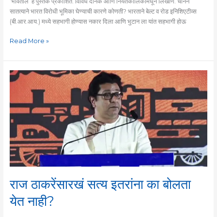
‘भोवताल’ हे पुस्तक प्रकाशित. विविध दैनिके आणि नियतकालिकांमधून लिखाण. चीनने
सातत्याने भारत विरोधी भूमिका घेण्याची कारणे कोणती? भारताने बेल्ट व रोड इनिशिएटीव्स
(बी.आर.आय.) मध्ये सहभागी होण्यास नकार दिला आणि भुटान ला यांत सहभागी होऊ
Read More »
राज
ठाकरेंसारखं
सत्य
इतरांना
का
बोलता
येत
नाही?
राज ठाकरेंसारखं सत्य इतरांना का बोलता
येत नाही?