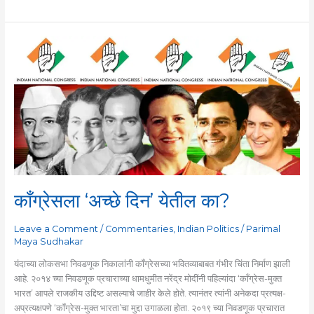
काँग्रेसला
‘अच्छे
दिन’
येतील
का?
काँग्रेसला ‘अच्छे दिन’ येतील का?
Leave a Comment
/
Commentaries
,
Indian Politics
/
Parimal
Maya Sudhakar
यंदाच्या लोकसभा निवडणूक निकालांनी काँग्रेसच्या भवितव्याबाबत गंभीर चिंता निर्माण झाली
आहे. २०१४ च्या निवडणूक प्रचाराच्या धामधुमीत नरेंद्र मोदींनी पहिल्यांदा ‘काँग्रेस-मुक्त
भारत’ आपले राजकीय उद्दिष्ट असल्याचे जाहीर केले होते. त्यानंतर त्यांनी अनेकदा प्रत्यक्ष-
अप्रत्यक्षपणे ‘काँग्रेस-मुक्त भारता’चा मुद्दा उगाळला होता. २०१९ च्या निवडणूक प्रचारात