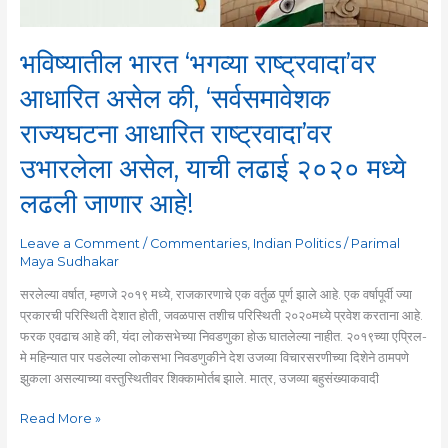
राज्यघटना
आधारित
राष्ट्रवादा’वर
भविष्यातील भारत ‘भगव्या राष्ट्रवादा’वर
उभारलेला
असेल,
आधारित असेल की, ‘सर्वसमावेशक
याची
राज्यघटना आधारित राष्ट्रवादा’वर
लढाई
२०२०
उभारलेला असेल, याची लढाई २०२० मध्ये
मध्ये
लढली
लढली जाणार आहे!
जाणार
आहे!
Leave a Comment
/
Commentaries
,
Indian Politics
/
Parimal
Maya Sudhakar
सरलेल्या वर्षात, म्हणजे २०१९ मध्ये, राजकारणाचे एक वर्तुळ पूर्ण झाले आहे. एक वर्षापूर्वी ज्या
प्रकारची परिस्थिती देशात होती, जवळपास तशीच परिस्थिती २०२०मध्ये प्रवेश करताना आहे.
फरक एवढाच आहे की, यंदा लोकसभेच्या निवडणुका होऊ घातलेल्या नाहीत. २०१९च्या एप्रिल-
मे महिन्यात पार पडलेल्या लोकसभा निवडणुकीने देश उजव्या विचारसरणीच्या दिशेने ठामपणे
झुकला असल्याच्या वस्तुस्थितीवर शिक्कामोर्तब झाले. मात्र, उजव्या बहुसंख्याकवादी
Read More »