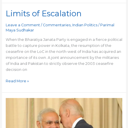
Limits of Escalation
Limits
of
Escalation
Leave a Comment
/
Commentaries
,
Indian Politics
/
Parimal
Maya Sudhakar
When the Bharatiya Janata Party is engaged in a fierce political
battle to capture power in Kolkata, the resumption of the
ceasefire on the LoC in the north-west of India has acquired an
importance of its own. A joint announcement by the militaries
of India and Pakistan to strictly observe the 2003 ceasefire
decision on
Read More »
Takeaways
for
Indian
opposition
from