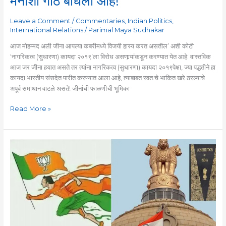
मनाशी गाठ बांधली आहे!
बांधली
Leave a Comment
/
Commentaries
,
Indian Politics
,
आहे!
International Relations
/
Parimal Maya Sudhakar
आज मोहम्मद अली जीना आपल्या कबरीमध्ये विजयी हास्य करत असतील’ अशी कोटी
‘नागरिकत्व (सुधारणा) कायदा २०१९’ला विरोध असणार्‍यांकडून करण्यात येत आहे. वास्तविक
आज जर जीना हयात असते तर त्यांना नागरिकत्व (सुधारणा) कायदा २०१९पेक्षा, ज्या पद्धतीने हा
कायदा भारतीय संसदेत पारीत करण्यात आला आहे, त्याबाबत स्वत:चे भाकित खरे ठरल्याचे
अपूर्व समाधान वाटले असते! जीनांची फाळणीची भूमिका
Read More »
भविष्यातील
भारत
‘भगव्या
राष्ट्रवादा’वर
आधारित
असेल
की,
‘सर्वसमावेशक