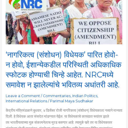
विधेयक’
पारित
होवो-
न
होवो,
ईशान्येकडील
परिस्थिती
अधिकाधिक
स्फोटक
‘नागरिकत्व (संशोधन) विधेयक’ पारित होवो-
होण्याची
चिन्हे
न होवो, ईशान्येकडील परिस्थिती अधिकाधिक
आहेत.
स्फोटक होण्याची चिन्हे आहेत. NRCमध्ये
NRCमध्ये
समावेश
समावेश न झालेल्यांचे भवितव्य अधांतरी आहे.
न
झालेल्यांचे
Leave a Comment
/
Commentaries
,
Indian Politics
,
भवितव्य
International Relations
/
Parimal Maya Sudhakar
अधांतरी
आहे.
केंद्रीय मंत्रिमंडळाने बुधवार, ४ डिसेंबर रोजी नागरिकत्व (संशोधन) विधेयकाला नव्याने मान्यता
दिली. हे विधेयक आता संसदेत मांडण्यात येईल. या विधेयकाचे कायद्यात रूपांतर झाले
तर भारतीयत्वाच्या मूळ संकल्पनेलाच मुरड बसणार आहे. त्यामुळे खरे तर या विधेयकावर