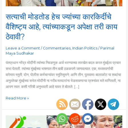
अपेक्षा
तरी
काय
सत्याची मोडतोड हेच ज्यांच्या कारकिर्दीचे
ठेवावी?
वैशिष्ट्य आहे, त्यांच्याकडून अपेक्षा तरी काय
ठेवावी?
Leave a Comment
/
Commentaries
,
Indian Politics
/
Parimal
Maya Sudhakar
पंतप्रधान नरेंद्र मोदींनी त्यांच्या निवडणूक अर्ज भरण्याच्या तारखेत बदल करत मुंबईला प्रचार
सभा घेतली. त्यांच्या मुंबईच्या भाषणात तीन बाबी ठळकपणे जाणवल्यात. एक, मध्यमवर्गाची
वारेमाप स्तुती; दोन, पोलीस कर्मचाऱ्यांवर स्तुतिसुमने; आणि तीन, पुलवामा-बालाकोट या शब्दांचा
अनुल्लेख! मुंबईच्या सभेत मोदींनी ना गरीब मतदारांना भेडसावणाऱ्या प्रश्नांवर मते मागितली, ना
आपण स्वत: कशी गरिबी अनुभवली आहे यावर ते बोलले. […]
Read More »
‘नागरिकत्व
(संशोधन)