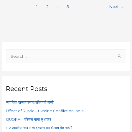
1
2
…
5
Next
→
S
e
a
r
c
Recent Posts
h
f
जागतिक राजकारणात रशियाची बाजी
o
Effect of Russia – Ukraine Conflict on India
r
QUORA – परिमल माया सुधाकर
:
राज ठाकरेंसारखं सत्य इतरांना का बोलता येत नाही?