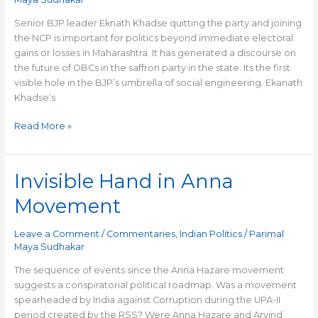
Umbrella
Senior BJP leader Eknath Khadse quitting the party and joining
the NCP is important for politics beyond immediate electoral
gains or losses in Maharashtra. It has generated a discourse on
the future of OBCs in the saffron party in the state. Its the first
visible hole in the BJP’s umbrella of social engineering. Ekanath
Khadse’s
Read More »
Invisible Hand in Anna
Invisible
Hand
Movement
in
Anna
Leave a Comment
/
Commentaries
,
Indian Politics
/
Parimal
Movement
Maya Sudhakar
The sequence of events since the Anna Hazare movement
suggests a conspiratorial political roadmap. Was a movement
spearheaded by India against Corruption during the UPA-II
period created by the RSS? Were Anna Hazare and Arvind