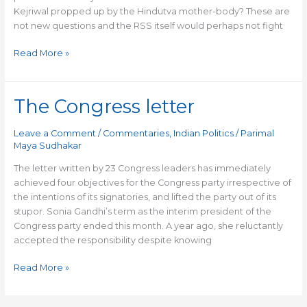
Kejriwal propped up by the Hindutva mother-body? These are
not new questions and the RSS itself would perhaps not fight
Read More »
The Congress letter
The
Congress
letter
Leave a Comment
/
Commentaries
,
Indian Politics
/
Parimal
Maya Sudhakar
The letter written by 23 Congress leaders has immediately
achieved four objectives for the Congress party irrespective of
the intentions of its signatories, and lifted the party out of its
stupor. Sonia Gandhi’s term as the interim president of the
Congress party ended this month. A year ago, she reluctantly
accepted the responsibility despite knowing
Read More »