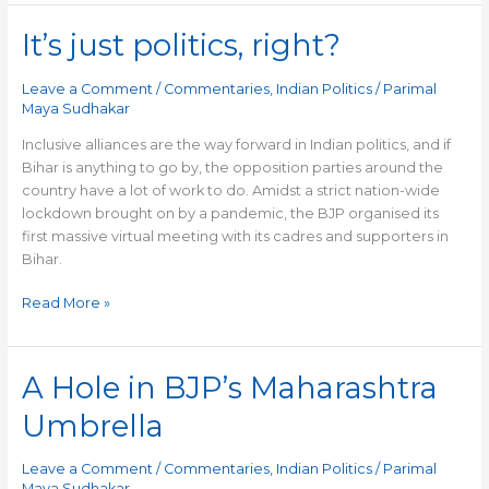
It’s just politics, right?
It’s
just
politics,
Leave a Comment
/
Commentaries
,
Indian Politics
/
Parimal
right?
Maya Sudhakar
Inclusive alliances are the way forward in Indian politics, and if
Bihar is anything to go by, the opposition parties around the
country have a lot of work to do. Amidst a strict nation-wide
lockdown brought on by a pandemic, the BJP organised its
first massive virtual meeting with its cadres and supporters in
Bihar.
Read More »
A Hole in BJP’s Maharashtra
A
Hole
Umbrella
in
BJP’s
Leave a Comment
/
Commentaries
,
Indian Politics
/
Parimal
Maharashtra
Maya Sudhakar