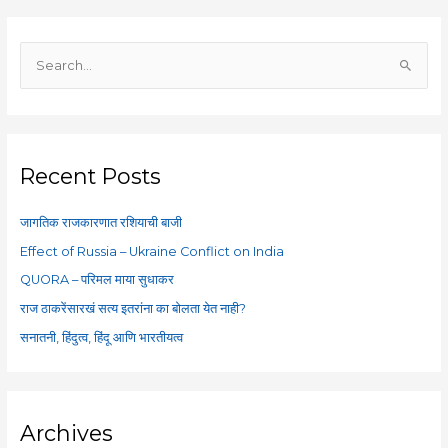
S
e
a
r
c
Recent Posts
h
f
जागतिक राजकारणात रशियाची बाजी
o
Effect of Russia – Ukraine Conflict on India
r
QUORA – परिमल माया सुधाकर
:
राज ठाकरेंसारखं सत्य इतरांना का बोलता येत नाही?
सनातनी, हिंदुत्व, हिंदू आणि भारतीयत्व
Archives