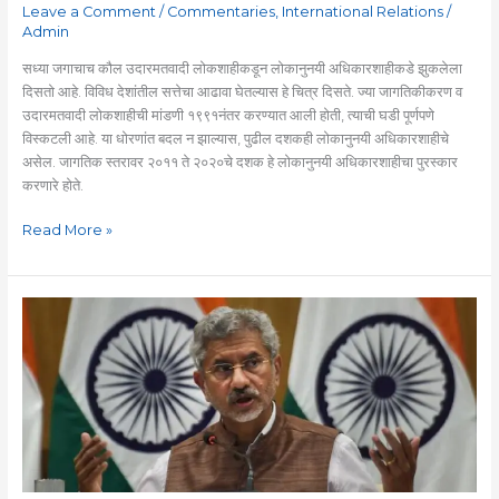
Leave a Comment
/
Commentaries
,
International Relations
/
Admin
सध्या जगाचाच कौल उदारमतवादी लोकशाहीकडून लोकानुनयी अधिकारशाहीकडे झुकलेला
दिसतो आहे. विविध देशांतील सत्तेचा आढावा घेतल्यास हे चित्र दिसते. ज्या जागतिकीकरण व
उदारमतवादी लोकशाहीची मांडणी १९९१नंतर करण्यात आली होती, त्याची घडी पूर्णपणे
विस्कटली आहे. या धोरणांत बदल न झाल्यास, पुढील दशकही लोकानुनयी अधिकारशाहीचे
असेल. जागतिक स्तरावर २०११ ते २०२०चे दशक हे लोकानुनयी अधिकारशाहीचा पुरस्कार
करणारे होते.
Read More »
Jaishankar’s
China
Doctrine:
Deciphering
8
Propositions
and
3
Mutuals