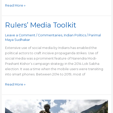
Read More »
Rulers’ Media Toolkit
Rulers’
Media
Toolkit
Leave a Comment
/
Commentaries
,
Indian Politics
/
Parimal
Maya Sudhakar
Extensive use of social media by Indians has enabled the
political actors to craft incisive propaganda strikes. Use of
social media was a prominent feature of Narendra Modi-
Prashant Kishor’s campaign strategy in the 2014 Lok Sabha
election. It was a time when the mobile users were transiting
into smart phones. Between 2014 to 2019, most of
Read More »
The
Pangong
Tso