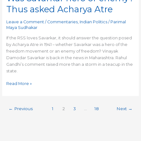
Savarkar
Thus asked Acharya Atre
hero
or
Leave a Comment
/
Commentaries
,
Indian Politics
/
Parimal
enemy?
Maya Sudhakar
Thus
asked
If the RSS loves Savarkar, it should answer the question posed
Acharya
by Acharya Atre in 1941 – whether Savarkar was a hero of the
Atre
freedom movement or an enemy of freedom? Vinayak
Damodar Savarkar is back in the news in Maharashtra. Rahul
Gandhi’s comment raised more than a storm in a teacup in the
state.
Read More »
←
Previous
1
2
3
…
18
Next
→