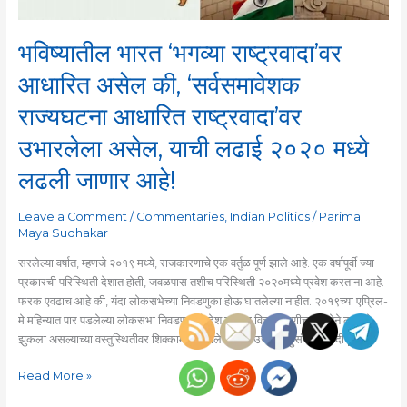
राज्यघटना
आधारित
राष्ट्रवादा’वर
भविष्यातील भारत ‘भगव्या राष्ट्रवादा’वर
उभारलेला
असेल,
आधारित असेल की, ‘सर्वसमावेशक
याची
राज्यघटना आधारित राष्ट्रवादा’वर
लढाई
२०२०
उभारलेला असेल, याची लढाई २०२० मध्ये
मध्ये
लढली
लढली जाणार आहे!
जाणार
आहे!
Leave a Comment
/
Commentaries
,
Indian Politics
/
Parimal
Maya Sudhakar
सरलेल्या वर्षात, म्हणजे २०१९ मध्ये, राजकारणाचे एक वर्तुळ पूर्ण झाले आहे. एक वर्षापूर्वी ज्या
प्रकारची परिस्थिती देशात होती, जवळपास तशीच परिस्थिती २०२०मध्ये प्रवेश करताना आहे.
फरक एवढाच आहे की, यंदा लोकसभेच्या निवडणुका होऊ घातलेल्या नाहीत. २०१९च्या एप्रिल-
मे महिन्यात पार पडलेल्या लोकसभा निवडणुकीने देश उजव्या विचारसरणीच्या दिशेने ठामपणे
झुकला असल्याच्या वस्तुस्थितीवर शिक्कामोर्तब झाले. मात्र, उजव्या बहुसंख्याकवादी […]
Read More »