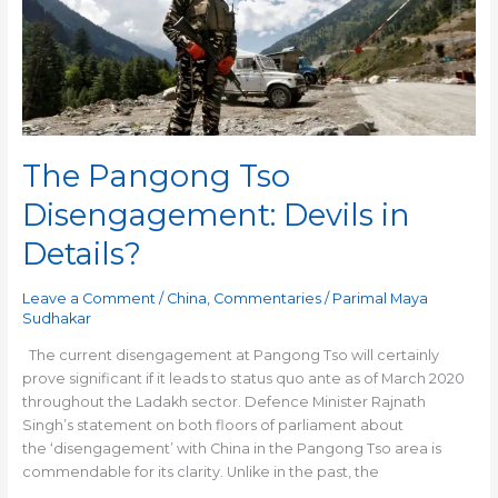
Disengagement:
Devils
in
Details?
The Pangong Tso
Disengagement: Devils in
Details?
Leave a Comment
/
China
,
Commentaries
/
Parimal Maya
Sudhakar
The current disengagement at Pangong Tso will certainly
prove significant if it leads to status quo ante as of March 2020
throughout the Ladakh sector. Defence Minister Rajnath
Singh’s statement on both floors of parliament about
the ‘disengagement’ with China in the Pangong Tso area is
commendable for its clarity. Unlike in the past, the