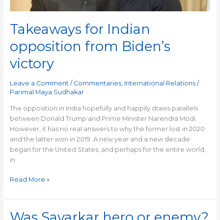
Takeaways for Indian
opposition from Biden’s
victory
Leave a Comment
/
Commentaries
,
International Relations
/
Parimal Maya Sudhakar
The opposition in India hopefully and happily draws parallels
between Donald Trump and Prime Minister Narendra Modi.
However, it has no real answers to why the former lost in 2020
and the latter won in 2019. A new year and a new decade
began for the United States, and perhaps for the entire world,
in
Read More »
Was Savarkar hero or enemy?
Was