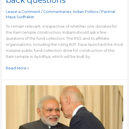
back questions
and
Leave a Comment
/
Commentaries
,
Indian Politics
/
Parimal
push-
Maya Sudhakar
back
questions
To remain relevant, irrespective of whether one donates for
the Ram temple construction, Indians should ask a few
questions of the fund collectors. The RSS and its affiliate
organizations, including the ruling BJP, have launched the most
massive public fund collection drive for construction of the
Ram temple in Ayodhya, which will be built by
Read More »
Takeaways
for
Indian
opposition
from
Biden’s
victory